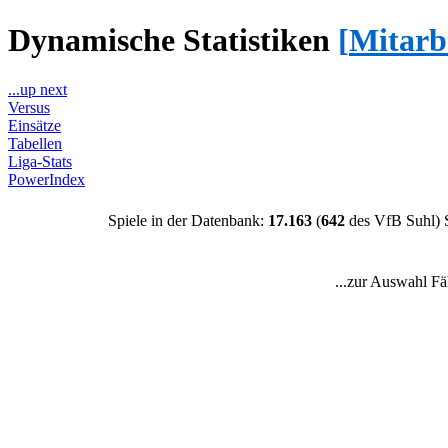
Dynamische Statistiken
[
Mitarb
...up next
Versus
Einsätze
Tabellen
Liga-Stats
PowerIndex
Spiele in der Datenbank:
17.163
(
642
des VfB Suhl) 
...zur Auswahl Fä