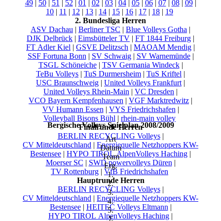
49
|
50
|
51
|
52
|
01
|
02
|
03
|
04
|
05
|
06
|
07
|
08
|
09
|
10
|
11
|
12
|
13
|
14
|
15
|
16
|
17
|
18
|
19
2. Bundesliga Herren
ASV Dachau
|
Berliner TSC
|
Blue Volleys Gotha
|
DJK Delbrück
|
Eimsbütteler TV
|
FT 1844 Freiburg
|
FT Adler Kiel
|
GSVE Delitzsch
|
MAOAM Mendig
|
SSF Fortuna Bonn
|
SV Schwaig
|
SV Warnemünde
|
TSGL Schöneiche
|
TSV Germania Windeck
|
TeBu Volleys
|
TuS Durmersheim
|
TuS Kriftel
|
USC Braunschweig
|
United Volleys Frankfurt
|
United Volleys Rhein-Main
|
VC Dresden
|
VCO Bayern Kempfenhausen
|
VGF Marktredwitz
|
VV Humann Essen
|
VYS Friedrichshafen
|
Volleyball Bisons Bühl
|
rhein-main volley
Bergische Volleys Spielplan 2008/2009
Finalrunde Herren
BERLIN RECYCLING Volleys
|
Art
CV Mitteldeutschland
|
Energiequelle Netzhoppers KW-
Datum
Bestensee
|
HYPO TIROL AlpenVolleys Haching
|
Team
Moerser SC
|
SWD powervolleys Düren
|
Erg.
TV Rottenburg
|
VfB Friedrichshafen
1.
Hauptrunde Herren
2.
BERLIN RECYCLING Volleys
|
3.
CV Mitteldeutschland
|
Energiequelle Netzhoppers KW-
4.
Bestensee
|
HEITEC Volleys Eltmann
|
5.
HYPO TIROL AlpenVolleys Haching
|
Σ