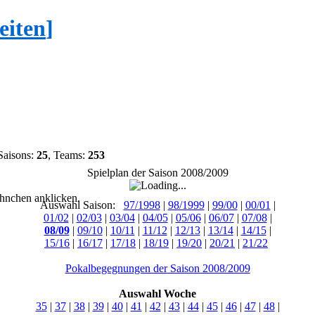
eiten
]
Saisons:
25
, Teams:
253
Spielplan der Saison 2008/2009
hnchen anklicken.
Auswahl Saison:
97/1998
|
98/1999
|
99/00
|
00/01
|
01/02
|
02/03
|
03/04
|
04/05
|
05/06
|
06/07
|
07/08
|
08/09
|
09/10
|
10/11
|
11/12
|
12/13
|
13/14
|
14/15
|
15/16
|
16/17
|
17/18
|
18/19
|
19/20
|
20/21
|
21/22
Pokalbegegnungen der Saison 2008/2009
Auswahl Woche
35
|
37
|
38
|
39
|
40
|
41
|
42
|
43
|
44
|
45
|
46
|
47
|
48
|