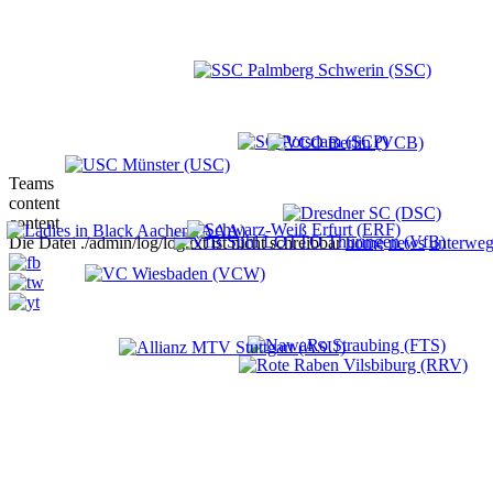
Teams
content
content
Die Datei ./admin/log/log.txt ist nicht schreibbar
home
news
unterweg