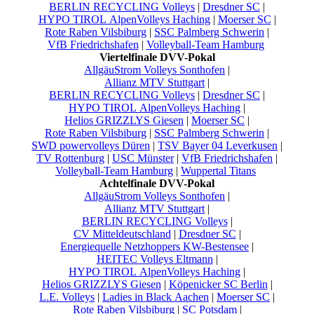
BERLIN RECYCLING Volleys
|
Dresdner SC
|
HYPO TIROL AlpenVolleys Haching
|
Moerser SC
|
Rote Raben Vilsbiburg
|
SSC Palmberg Schwerin
|
VfB Friedrichshafen
|
Volleyball-Team Hamburg
Viertelfinale DVV-Pokal
AllgäuStrom Volleys Sonthofen
|
Allianz MTV Stuttgart
|
BERLIN RECYCLING Volleys
|
Dresdner SC
|
HYPO TIROL AlpenVolleys Haching
|
Helios GRIZZLYS Giesen
|
Moerser SC
|
Rote Raben Vilsbiburg
|
SSC Palmberg Schwerin
|
SWD powervolleys Düren
|
TSV Bayer 04 Leverkusen
|
TV Rottenburg
|
USC Münster
|
VfB Friedrichshafen
|
Volleyball-Team Hamburg
|
Wuppertal Titans
Achtelfinale DVV-Pokal
AllgäuStrom Volleys Sonthofen
|
Allianz MTV Stuttgart
|
BERLIN RECYCLING Volleys
|
CV Mitteldeutschland
|
Dresdner SC
|
Energiequelle Netzhoppers KW-Bestensee
|
HEITEC Volleys Eltmann
|
HYPO TIROL AlpenVolleys Haching
|
Helios GRIZZLYS Giesen
|
Köpenicker SC Berlin
|
L.E. Volleys
|
Ladies in Black Aachen
|
Moerser SC
|
Rote Raben Vilsbiburg
|
SC Potsdam
|