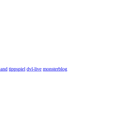
wand
tippspiel
dvl-live
monsterblog