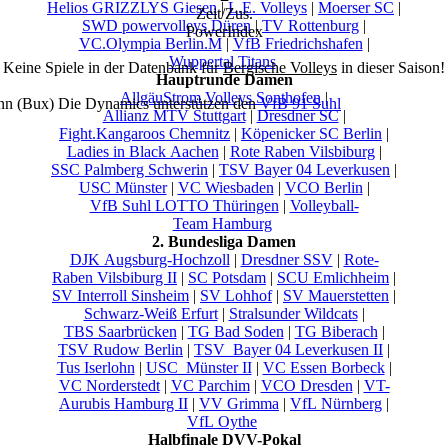
Helios GRIZZLYS Giesen
|
L.E. Volleys
|
Moerser SC
|
Zeit/Zus.
SWD powervolleys Düren
|
TV Rottenburg
|
PowerIndex
VC.Olympia Berlin.M
|
VfB Friedrichshafen
|
Wuppertal Titans
Keine Spiele in der Datenbank für
Bergische Volleys
in dieser Saison!
Hauptrunde Damen
AllgäuStrom Volleys Sonthofen
|
nn (Bux) Die Dynamics unterstützen den
VfB 91 Suhl
Allianz MTV Stuttgart
|
Dresdner SC
|
Fight.Kangaroos Chemnitz
|
Köpenicker SC Berlin
|
Ladies in Black Aachen
|
Rote Raben Vilsbiburg
|
SSC Palmberg Schwerin
|
TSV Bayer 04 Leverkusen
|
USC Münster
|
VC Wiesbaden
|
VCO Berlin
|
VfB Suhl LOTTO Thüringen
|
Volleyball-
Team Hamburg
2. Bundesliga Damen
DJK Augsburg-Hochzoll
|
Dresdner SSV
|
Rote-
Raben Vilsbiburg II
|
SC Potsdam
|
SCU Emlichheim
|
SV Interroll Sinsheim
|
SV Lohhof
|
SV Mauerstetten
|
Schwarz-Weiß Erfurt
|
Stralsunder Wildcats
|
TBS Saarbrücken
|
TG Bad Soden
|
TG Biberach
|
TSV Rudow Berlin
|
TSV_Bayer 04 Leverkusen II
|
Tus Iserlohn
|
USC_Münster II
|
VC Essen Borbeck
|
VC Norderstedt
|
VC Parchim
|
VCO Dresden
|
VT-
Aurubis Hamburg II
|
VV Grimma
|
VfL Nürnberg
|
VfL Oythe
Halbfinale DVV-Pokal