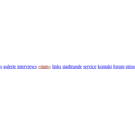
s
galerie
interviews
»stats«
links
stadtrunde
service
kontakt
forum
pin