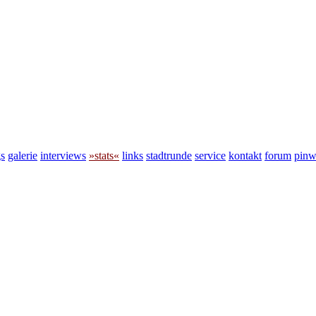
s
galerie
interviews
»stats«
links
stadtrunde
service
kontakt
forum
pin