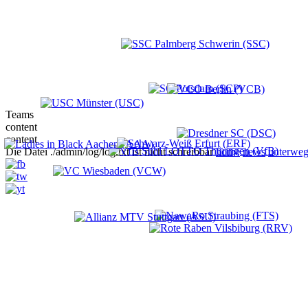
Teams
content
content
Die Datei ./admin/log/log.txt ist nicht schreibbar
home
news
unterweg