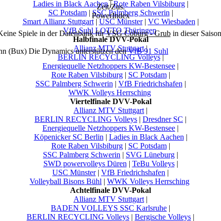
Ladies in Black Aachen
|
Rote Raben Vilsbiburg
|
Zeit/Zus.
SC Potsdam
|
SSC Palmberg Schwerin
|
PowerIndex
Smart Allianz Stuttgart
|
USC Münster
|
VC Wiesbaden
|
VfB Suhl LOTTO Thüringen
Keine Spiele in der Datenbank für
VSG Coburg - Grub
in dieser Saison
Halbfinale DVV-Pokal
Allianz MTV Stuttgart
|
nn (Bux) Die Dynamics unterstützen den
VfB 91 Suhl
BERLIN RECYCLING Volleys
|
Energiequelle Netzhoppers KW-Bestensee
|
Rote Raben Vilsbiburg
|
SC Potsdam
|
SSC Palmberg Schwerin
|
VfB Friedrichshafen
|
WWK Volleys Herrsching
Viertelfinale DVV-Pokal
Allianz MTV Stuttgart
|
BERLIN RECYCLING Volleys
|
Dresdner SC
|
Energiequelle Netzhoppers KW-Bestensee
|
Köpenicker SC Berlin
|
Ladies in Black Aachen
|
Rote Raben Vilsbiburg
|
SC Potsdam
|
SSC Palmberg Schwerin
|
SVG Lüneburg
|
SWD powervolleys Düren
|
TeBu Volleys
|
USC Münster
|
VfB Friedrichshafen
|
Volleyball Bisons Bühl
|
WWK Volleys Herrsching
Achtelfinale DVV-Pokal
Allianz MTV Stuttgart
|
BADEN VOLLEYS SSC Karlsruhe
|
BERLIN RECYCLING Volleys
|
Bergische Volleys
|