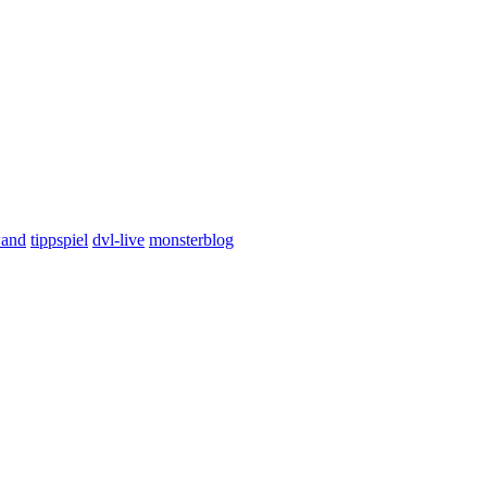
wand
tippspiel
dvl-live
monsterblog