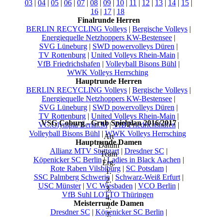
03
|
04
|
05
|
06
|
07
|
08
|
09
|
10
|
11
|
12
|
13
|
14
|
15
|
16
|
17
|
18
Finalrunde Herren
BERLIN RECYCLING Volleys
|
Bergische Volleys
|
Energiequelle Netzhoppers KW-Bestensee
|
SVG Lüneburg
|
SWD powervolleys Düren
|
TV Rottenburg
|
United Volleys Rhein-Main
|
VfB Friedrichshafen
|
Volleyball Bisons Bühl
|
WWK Volleys Herrsching
Hauptrunde Herren
BERLIN RECYCLING Volleys
|
Bergische Volleys
|
Energiequelle Netzhoppers KW-Bestensee
|
SVG Lüneburg
|
SWD powervolleys Düren
|
TV Rottenburg
|
United Volleys Rhein-Main
|
VSG Coburg - Grub Spielplan 2016/2017
VC.Olympia Berlin.M
|
VfB Friedrichshafen
|
Volleyball Bisons Bühl
|
WWK Volleys Herrsching
Art
Hauptrunde Damen
Datum
Allianz MTV Stuttgart
|
Dresdner SC
|
Team
Köpenicker SC Berlin
|
Ladies in Black Aachen
|
Erg.
Rote Raben Vilsbiburg
|
SC Potsdam
|
1.
SSC Palmberg Schwerin
|
Schwarz-Weiß Erfurt
|
2.
USC Münster
|
VC Wiesbaden
|
VCO Berlin
|
3.
VfB Suhl LOTTO Thüringen
4.
Meisterrunde Damen
5.
Dresdner SC
|
Köpenicker SC Berlin
|
Σ