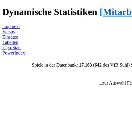
Dynamische Statistiken
[
Mitarb
...up next
Versus
Einsätze
Tabellen
Liga-Stats
PowerIndex
Spiele in der Datenbank:
17.163
(
642
des VfB Suhl) 
...zur Auswahl Fä