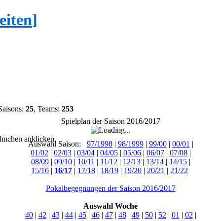
eiten
]
Saisons:
25
, Teams:
253
Spielplan der Saison 2016/2017
hnchen anklicken.
Auswahl Saison:
97/1998
|
98/1999
|
99/00
|
00/01
|
01/02
|
02/03
|
03/04
|
04/05
|
05/06
|
06/07
|
07/08
|
08/09
|
09/10
|
10/11
|
11/12
|
12/13
|
13/14
|
14/15
|
15/16
|
16/17
|
17/18
|
18/19
|
19/20
|
20/21
|
21/22
Pokalbegegnungen der Saison 2016/2017
Auswahl Woche
40
|
42
|
43
|
44
|
45
|
46
|
47
|
48
|
49
|
50
|
52
|
01
|
02
|