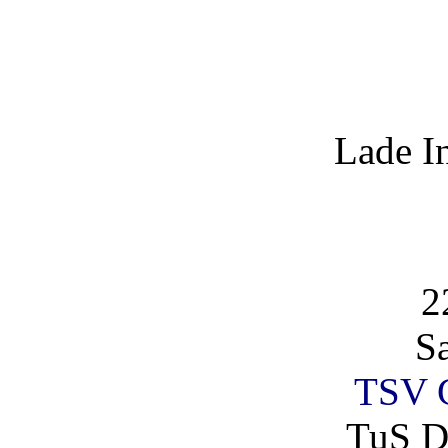
Lade I
2
S
TSV G
TuS D