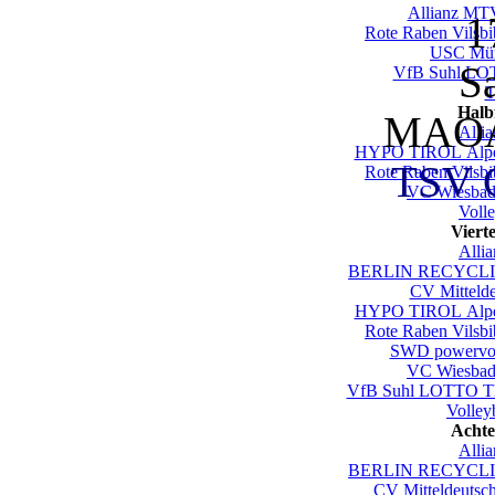
Allianz MTV
1
Rote Raben Vilsbi
USC Mün
S
VfB Suhl LO
T
Halb
MAOA
Alli
HYPO TIROL Alpen
TSV G
Rote Raben Vilsbi
VC Wiesbad
Voll
Viert
Alli
BERLIN RECYCLIN
CV Mittelde
HYPO TIROL Alpen
Rote Raben Vilsbi
SWD powervol
VC Wiesbad
VfB Suhl LOTTO Th
Volley
Achte
Alli
BERLIN RECYCLIN
CV Mitteldeutsc