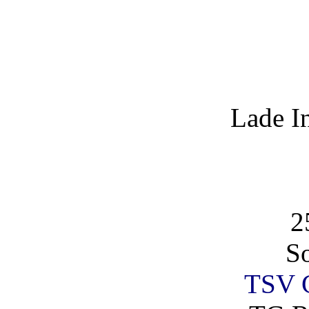
Lade I
2
So
TSV G