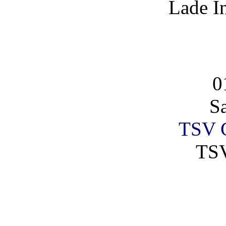
Lade I
0
S
TSV G
TSV