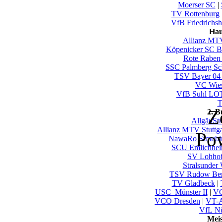
Moerser SC
|
TV Rottenburg
VfB Friedrichsh
Hau
Allianz MTV
Köpenicker SC Be
Rote Raben 
SSC Palmberg Sc
TSV Bayer 04
VC Wie
VfB Suhl LO
T
Z
2. 
AllgäuSt
Allianz MTV Stuttgar
Po
NawaRo Straubi
SCU Emlichhe
SV Lohho
Stralsunder 
TSV Rudow Ber
TV Gladbeck
|
USC_Münster II
|
VC
VCO Dresden
|
VT-A
VfL Nü
Mei