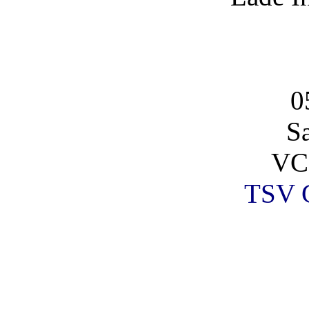
0
S
VC
TSV G