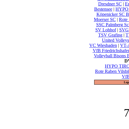
Dresdner SC
|
En
Bestensee
|
HYPO 
Köpenicker SC Be
Moerser SC
|
Rote 
SSC Palmberg Sc
SV Lohhof
|
SVG 
TSV Grafing
|
T
United Volley
VC Wiesbaden
|
VT-A
VfB Friedrichshafe
Volleyball Bisons 
DV
HYPO TIROL
Rote Raben Vilsbi
VfB
Leg
7