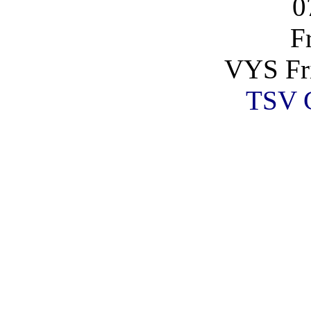
0
F
VYS Fri
TSV G