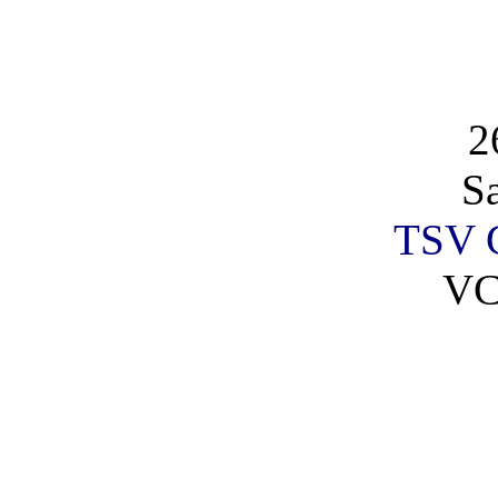
2
S
TSV G
VC