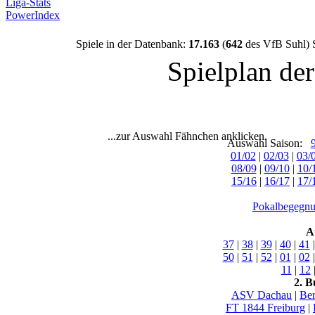
Liga-Stats
PowerIndex
Spiele in der Datenbank:
17.163
(
642
des VfB Suhl) 
Spielplan de
...zur Auswahl Fähnchen anklicken.
Auswahl Saison:
01/02
|
02/03
|
03/
08/09
|
09/10
|
10/
15/16
|
16/17
|
17/
Pokalbegegnu
A
37
|
38
|
39
|
40
|
41
50
|
51
|
52
|
01
|
02
11
|
12
2. B
ASV Dachau
|
Ber
FT 1844 Freiburg
|