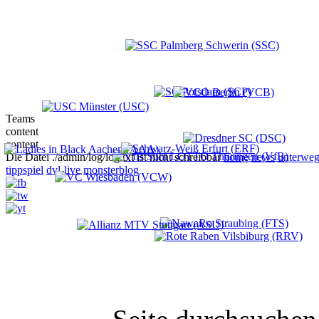
Teams
content
content
Die Datei ./admin/log/log.txt ist nicht schreibbar
home
news
unterweg
tippspiel
dvl-live
monsterblog