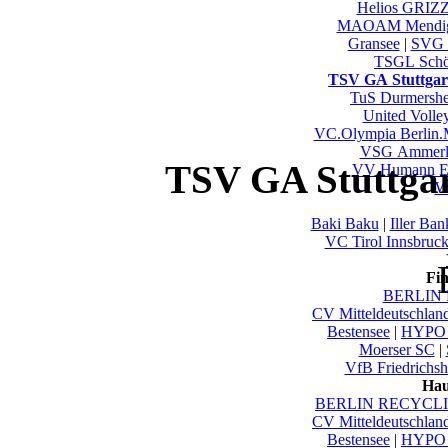
Helios GRIZ
MAOAM Mendi
Gransee
|
SVG 
TSGL Schö
TSV GA Stuttgar
TuS Durmersh
United Volley
VC.Olympia Berlin
VSG Ammerl
TSV GA Stuttgar
VV Humann E
Wu
Baki Baku
|
Iller Ba
VC Tirol Innsbruc
Fi
BERLIN 
CV Mitteldeutschlan
Bestensee
|
HYPO 
Moerser SC
|
VfB Friedrichsh
Hau
BERLIN RECYCLIN
CV Mitteldeutschlan
Bestensee
|
HYPO 