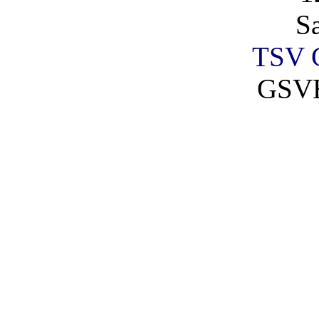
S
TSV G
GSVE