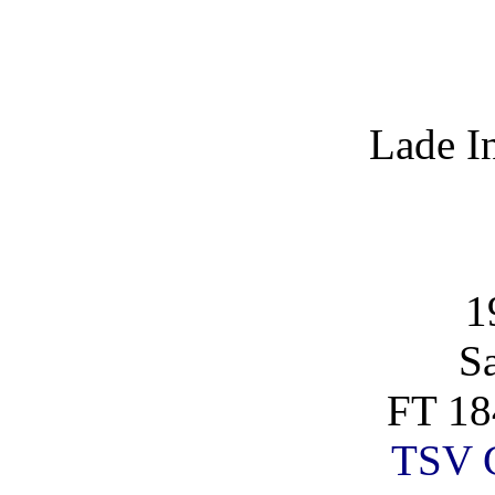
Lade I
1
S
FT 18
TSV G