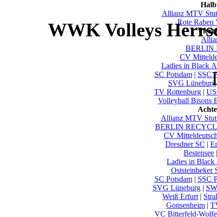
Halb
Allianz MTV Stut
Rote Raben 
WWK Volleys Herrsc
Viert
Alli
BERLIN 
CV Mittelde
Ladies in Black 
SC Potsdam
|
SSC P
SVG Lüneburg
TV Rottenburg
|
US
Volleyball Bisons 
Achte
Allianz MTV Stutt
BERLIN RECYCLI
CV Mitteldeutsc
Dresdner SC
|
En
Bestensee
Ladies in Black
Oststeinbeker
SC Potsdam
|
SSC P
SVG Lüneburg
|
SW
Weiß Erfurt
|
Stra
Gonsenheim
|
T
VC Bitterfeld-Wolf