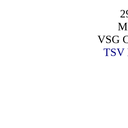
2
Mi
VSG C
TSV 