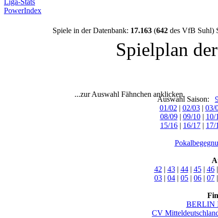
Liga-Stats
PowerIndex
Spiele in der Datenbank:
17.163
(
642
des VfB Suhl) 
Spielplan de
...zur Auswahl Fähnchen anklicken.
Auswahl Saison:
01/02
|
02/03
|
03/
08/09
|
09/10
|
10/
15/16
|
16/17
|
17/
Pokalbegegnu
A
42
|
43
|
44
|
45
|
46
03
|
04
|
05
|
06
|
07
Fi
BERLIN 
CV Mitteldeutschlan