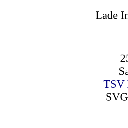
Lade I
2
S
TSV 
SVG