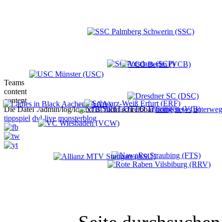
Teams
content
content
Die Datei ./admin/log/log.txt ist nicht schreibbar
home
news
unterweg
tippspiel
dvl-live
monsterblog