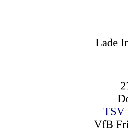
Lade I
2
Do
TSV 
VfB Fri