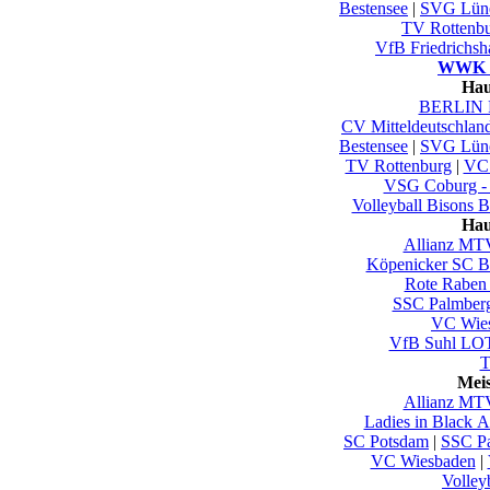
Bestensee
|
SVG Lün
TV Rottenb
VfB Friedrichsh
WWK Vo
Hau
BERLIN 
CV Mitteldeutschlan
Bestensee
|
SVG Lün
TV Rottenburg
|
VC 
VSG Coburg -
Volleyball Bisons B
Hau
Allianz MTV
Köpenicker SC Be
Rote Raben 
SSC Palmber
VC Wie
VfB Suhl LO
T
Mei
Allianz MTV
Ladies in Black 
SC Potsdam
|
SSC Pa
VC Wiesbaden
|
Volley