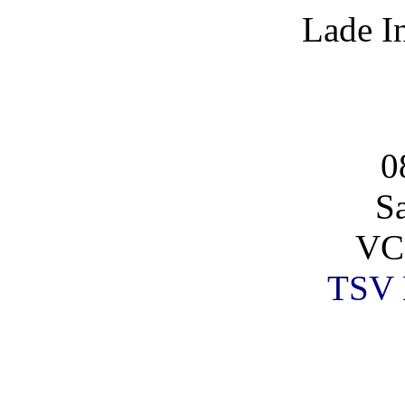
Lade I
0
S
VC
TSV 