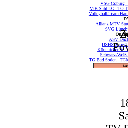
VSG Coburg -
VfB Suhl LOTTO Th
Volleyball-Team Ha
DV
Allianz MTV Stut
SVG Lüneb
Z
Quali
ASV Dac
Po
DSHS SnowTr
Köpenicker SC I
Schwarz-Weiß 
TG Bad Soden
|
TGM
Leg
1
S