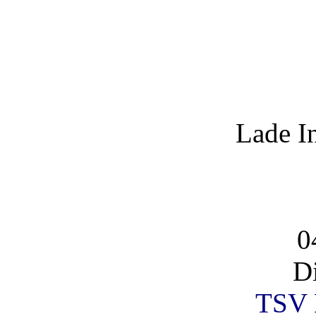
Lade I
0
D
TSV 