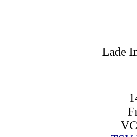
Lade I
1
F
VC