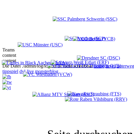
Teams
content
content
Die Datei ./admin/log/log.txt ist nicht schreibbar
home
news
unterweg
tippspiel
dvl-live
monsterblog