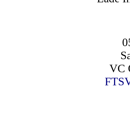
0
S
VC 
FTSV