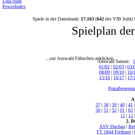
Liga-Stats
PowerIndex
Spiele in der Datenbank:
17.163
(
642
des VfB Suhl) 
Spielplan de
...zur Auswahl Fähnchen anklicken.
Auswahl Saison:
01/02
|
02/03
|
03/
08/09
|
09/10
|
10/
15/16
|
16/17
|
17/
Pokalbegegnu
A
37
|
38
|
39
|
40
|
41
50
|
51
|
52
|
01
|
02
11
|
12
2. B
ASV Dachau
|
Ber
FT 1844 Freiburg
|