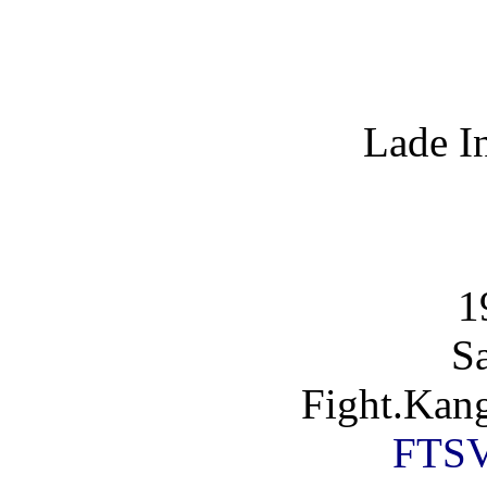
Lade I
1
S
Fight.Kan
FTSV