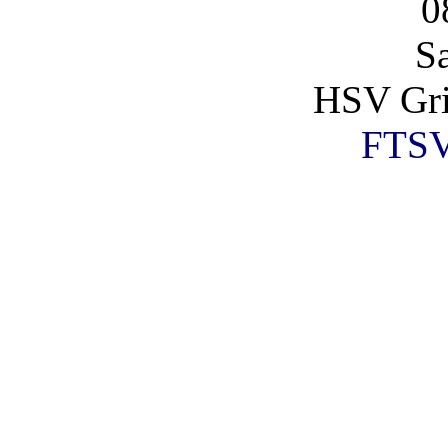
0
S
HSV Gr
FTSV