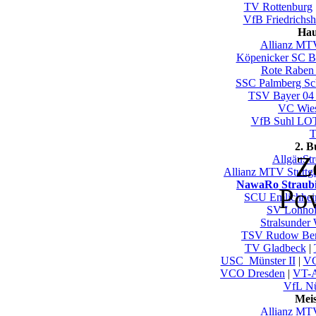
TV Rottenburg
VfB Friedrichsh
Hau
Allianz MTV
Köpenicker SC Be
Rote Raben 
SSC Palmberg Sc
TSV Bayer 04
VC Wie
VfB Suhl LO
T
2. 
Z
AllgäuSt
Allianz MTV Stuttgar
NawaRo Straub
Po
SCU Emlichhe
SV Lohho
Stralsunder 
TSV Rudow Ber
TV Gladbeck
|
USC_Münster II
|
VC
VCO Dresden
|
VT-A
VfL Nü
Mei
Allianz MTV