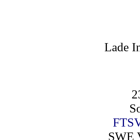
Lade I
2
So
FTSV
SWE V