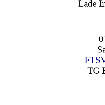
Lade I
0
S
FTSV
TG 