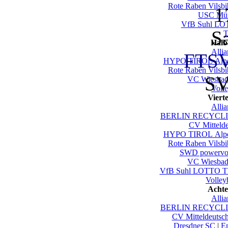
Rote Raben Vilsbi
1
USC Mün
VfB Suhl LO
S
T
Halb
Alli
FTSV
HYPO TIROL Alpen
Rote Raben Vilsbi
SV
VC Wiesbad
Voll
Viert
Alli
BERLIN RECYCLIN
CV Mittelde
HYPO TIROL Alpen
Rote Raben Vilsbi
SWD powervol
VC Wiesbad
VfB Suhl LOTTO Th
Volley
Achte
Alli
BERLIN RECYCLIN
CV Mitteldeutsc
Dresdner SC
|
En