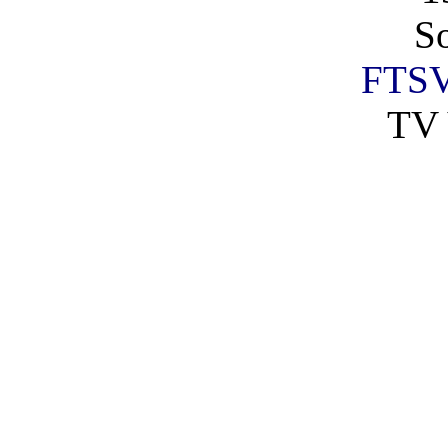
So
FTSV
TV 