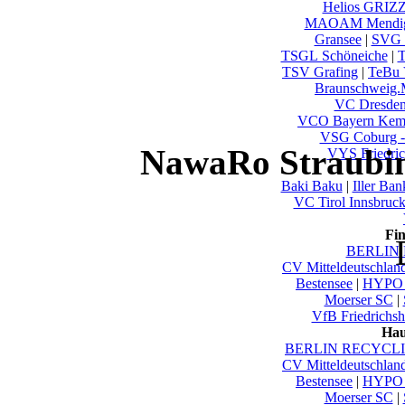
Helios GRIZ
MAOAM Mendi
Gransee
|
SVG 
TSGL Schöneiche
|
T
TSV Grafing
|
TeBu 
Braunschweig
VC Dresde
VCO Bayern Kem
VSG Coburg -
NawaRo Straubin
VYS Friedric
Baki Baku
|
Iller Ba
VC Tirol Innsbruc
Fi
BERLIN 
CV Mitteldeutschlan
Bestensee
|
HYPO 
Moerser SC
|
VfB Friedrichsh
Hau
BERLIN RECYCLIN
CV Mitteldeutschlan
Bestensee
|
HYPO 
Moerser SC
|