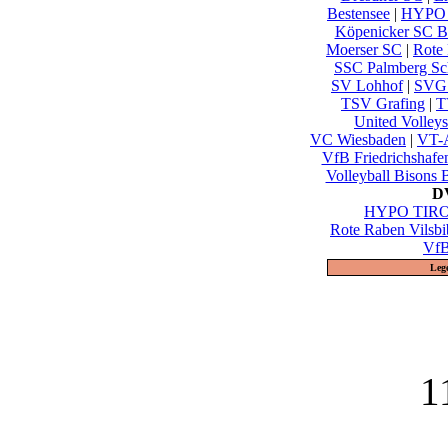
Bestensee
|
HYPO 
Köpenicker SC Be
Moerser SC
|
Rote 
SSC Palmberg Sc
SV Lohhof
|
SVG 
TSV Grafing
|
T
United Volley
VC Wiesbaden
|
VT-A
VfB Friedrichshafe
Volleyball Bisons 
DV
HYPO TIROL
Rote Raben Vilsbi
VfB
Leg
1