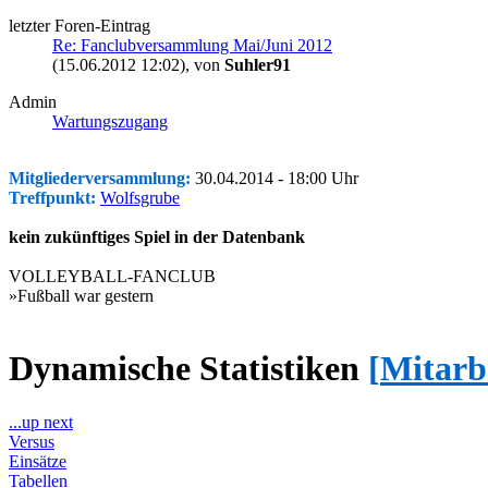
letzter Foren-Eintrag
Re: Fanclubversammlung Mai/Juni 2012
(15.06.2012 12:02)
, von
Suhler91
Admin
Wartungszugang
Mitgliederversammlung:
30.04.2014 - 18:00 Uhr
Treffpunkt:
Wolfsgrube
kein zukünftiges Spiel in der Datenbank
VOLLEYBALL-FANCLUB
»Fußball war gestern
Dynamische Statistiken
[
Mitarb
...up next
Versus
Einsätze
Tabellen