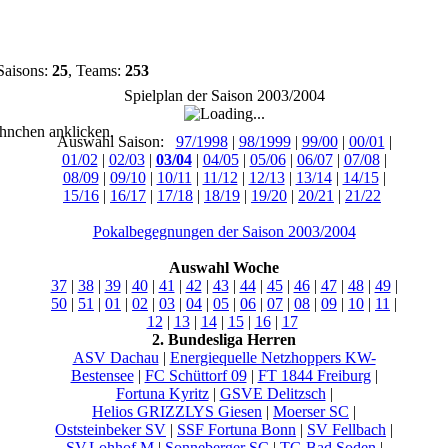
Saisons:
25
, Teams:
253
Spielplan der Saison 2003/2004
hnchen anklicken.
Auswahl Saison:
97/1998
|
98/1999
|
99/00
|
00/01
|
01/02
|
02/03
|
03/04
|
04/05
|
05/06
|
06/07
|
07/08
|
08/09
|
09/10
|
10/11
|
11/12
|
12/13
|
13/14
|
14/15
|
15/16
|
16/17
|
17/18
|
18/19
|
19/20
|
20/21
|
21/22
Pokalbegegnungen der Saison 2003/2004
Auswahl Woche
37
|
38
|
39
|
40
|
41
|
42
|
43
|
44
|
45
|
46
|
47
|
48
|
49
|
50
|
51
|
01
|
02
|
03
|
04
|
05
|
06
|
07
|
08
|
09
|
10
|
11
|
12
|
13
|
14
|
15
|
16
|
17
2. Bundesliga Herren
ASV Dachau
|
Energiequelle Netzhoppers KW-
Bestensee
|
FC Schüttorf 09
|
FT 1844 Freiburg
|
Fortuna Kyritz
|
GSVE Delitzsch
|
Helios GRIZZLYS Giesen
|
Moerser SC
|
Oststeinbeker SV
|
SSF Fortuna Bonn
|
SV Fellbach
|
SV.Lohhof.M
|
Sonneberger SC
|
TG Bad Soden
|