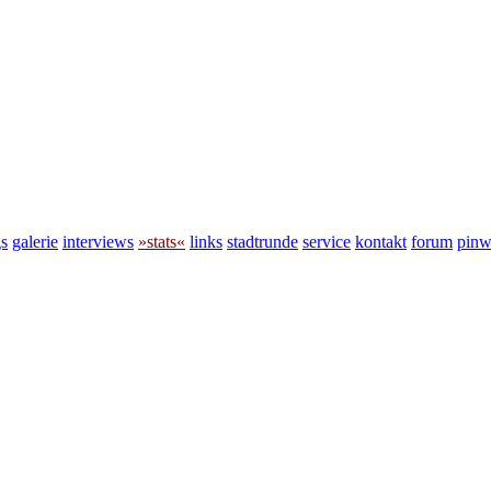
s
galerie
interviews
»stats«
links
stadtrunde
service
kontakt
forum
pin