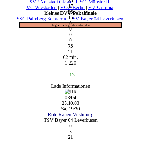
25
SVF Neustadt Glewe
|
USC_Münster II
|
17
VC Wiesbaden
|
VCO Berlin
|
VV Grimma
25
kleines DVV-Pokalfinale
15
SSC Palmberg Schwerin
|
TSV Bayer 04 Leverkusen
0
Legende:
Legende einblenden
0
0
0
75
51
62 min.
1.220
+13
Lade Informationen
03/04
25.10.03
Sa, 19:30
Rote Raben Vilsbiburg
TSV Bayer 04 Leverkusen
0
3
21