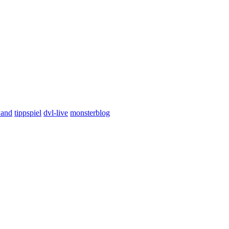
wand
tippspiel
dvl-live
monsterblog