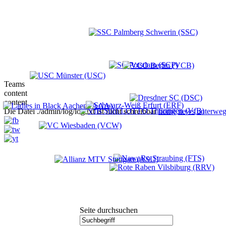
Teams
content
content
Die Datei ./admin/log/log.txt ist nicht schreibbar
home
news
unterweg
Seite durchsuchen