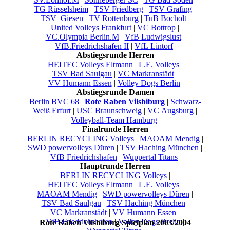
TG Rüsselsheim
|
TSV Friedberg
|
TSV Grafing
|
TSV_Giesen
|
TV Rottenburg
|
TuB Bocholt
|
United Volleys Frankfurt
|
VC Bottrop
|
VC.Olympia Berlin.M
|
VfB Ludwigslust
|
VfB.Friedrichshafen II
|
VfL Lintorf
Abstiegsrunde Herren
HEITEC Volleys Eltmann
|
L.E. Volleys
|
TSV Bad Saulgau
|
VC Markranstädt
|
VV Humann Essen
|
Volley Dogs Berlin
Abstiegsrunde Damen
Berlin BVC 68
|
Rote Raben Vilsbiburg
|
Schwarz-
Weiß Erfurt
|
USC Braunschweig
|
VC Augsburg
|
Volleyball-Team Hamburg
Finalrunde Herren
BERLIN RECYCLING Volleys
|
MAOAM Mendig
|
SWD powervolleys Düren
|
TSV Haching München
|
VfB Friedrichshafen
|
Wuppertal Titans
Hauptrunde Herren
BERLIN RECYCLING Volleys
|
HEITEC Volleys Eltmann
|
L.E. Volleys
|
MAOAM Mendig
|
SWD powervolleys Düren
|
TSV Bad Saulgau
|
TSV Haching München
|
VC Markranstädt
|
VV Humann Essen
|
VfB Friedrichshafen
|
Volley Dogs Berlin
|
Rote Raben Vilsbiburg Spielplan 2003/2004