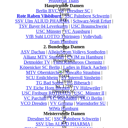
Wuppertal Titans
Art
Hauptrunde Damen
Datum
Berlin BVC 68
|
Dresdner SC
|
Team
Rote Raben Vilsbiburg
|
SSC Palmberg Schwerin
|
Erg.
SSV Ulm ALIUD PHARMA
|
Schwarz-Weiß Erfurt
|
1.
TSV Bayer 04 Leverkusen
|
USC Braunschweig
|
2.
USC Münster
|
VC Augsburg
|
3.
VfB Suhl LOTTO Thüringen
|
Volleyball-
4.
Team Hamburg
5.
2. Bundesliga Damen
Σ
ASV Dachau
|
AllgäuStrom Volleys Sonthofen
|
Zeit/Zus.
Allianz MTV Stuttgart
|
CVJM zu Hamburg
|
PowerIndex
Detmolder TV
|
Fight.Kangaroos Chemnitz
|
Köpenicker SC Berlin
|
Ladies in Black Aachen
|
MTV Obernkirchen
|
NawaRo Straubing
|
03/04
SCU Emlichheim
|
SV Interroll Sinsheim
|
11.10.03
TG Bad Soden
|
TG Biberach
|
Sa, 17:00
TV Eiche Horn Bremen
|
TV Hülzweiler
|
Dresdner SC
USC Freiburg ROTHAUS
|
USC_Münster II
|
Rote Raben Vilsbiburg
VC Parchim
|
VC Wiesbaden
|
VCO Berlin
|
3
VCO Dresden
|
VV Grimma
|
Warendorfer SU
|
0
WiWa Hamburg
25
Meisterrunde Damen
18
Dresdner SC
|
SSC Palmberg Schwerin
|
25
SSV Ulm ALIUD PHARMA
|
19