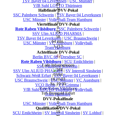
TSV Bayer 04 Leverkusen
|
USC Münster
|
25
VfB Suhl LOTTO Thüringen
21
Halbfinale DVV-Pokal
0
SSC Palmberg Schwerin
|
TSV Bayer 04 Leverkusen
|
0
USC Münster
|
Volleyball-Team Hamburg
0
Viertelfinale DVV-Pokal
0
Rote Raben Vilsbiburg
|
SSC Palmberg Schwerin
|
75
SSV Ulm ALIUD PHARMA
|
58
TSV Bayer 04 Leverkusen
|
USC Braunschweig
|
64 min.
USC Münster
|
VC Augsburg
|
Volleyball-
1.213
Team Hamburg
Achtelfinale DVV-Pokal
-12
Berlin BVC 68
|
Dresdner SC
|
Rote Raben Vilsbiburg
|
SCU Emlichheim
|
Lade Informationen
SSC Palmberg Schwerin
|
SSV Ulm ALIUD PHARMA
|
SV Interroll Sinsheim
|
03/04
Schwarz-Weiß Erfurt
|
TSV Bayer 04 Leverkusen
|
18.10.03
USC Braunschweig
|
USC Münster
|
VC Augsburg
|
Sa, 19:30
VCO Berlin
|
VV Grimma
|
Rote Raben Vilsbiburg
VfB Suhl LOTTO Thüringen
|
Volleyball-
TuS Braugold Erfurt
Team Hamburg
3
DVV-Pokalfinale
0
USC Münster
|
Volleyball-Team Hamburg
25
Qualifikation DVV-Pokal
19
SCU Emlichheim
|
SV Interroll Sinsheim
|
SV Lohhof
|