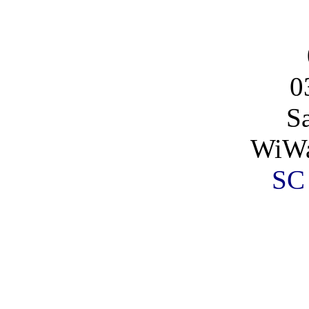
0
S
WiWa
SC