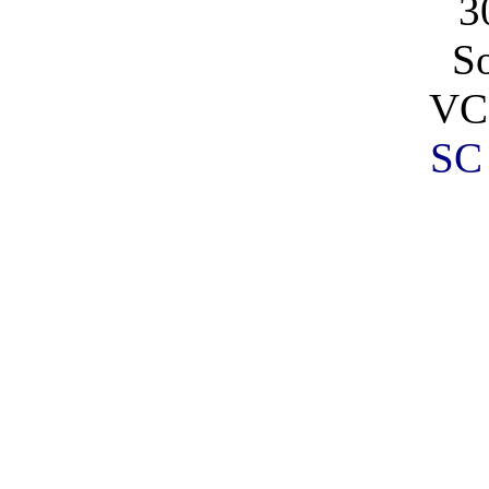
3
So
VC
SC