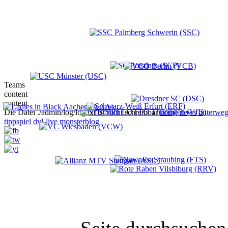
Teams
content
content
Die Datei ./admin/log/log.txt ist nicht schreibbar
home
news
unterweg
tippspiel
dvl-live
monsterblog