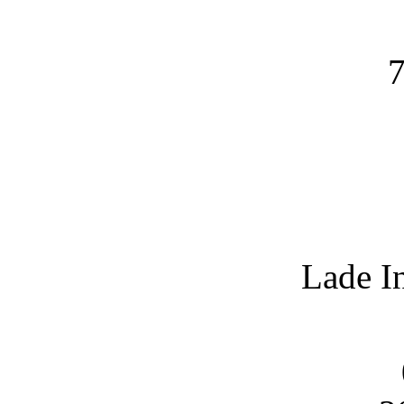
7
Lade I