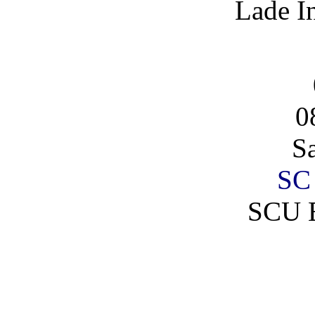
Lade I
0
S
SC
SCU 