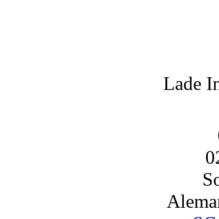
Lade I
0
So
Alema