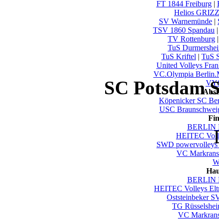
FT 1844 Freiburg
|
Helios GRIZ
SV Warnemünde
|
TSV 1860 Spandau
TV Rottenburg
TuS Durmershe
TuS Kriftel
|
TuS S
United Volleys Fran
VC.Olympia Berlin
SC Potsdam S
VYS
Abst
Köpenicker SC Ber
USC Braunschwei
Fi
BERLIN 
HEITEC Voll
SWD powervolleys
VC Markrans
Wu
Hau
BERLIN 
HEITEC Volleys El
Oststeinbeker S
TG Rüsselshe
VC Markrans