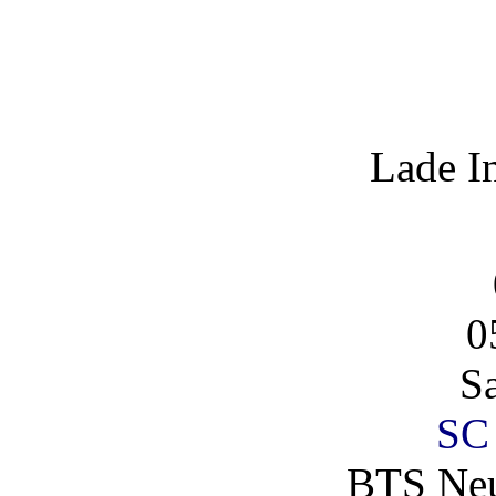
Lade I
0
S
SC
BTS Neu