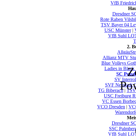
VfB Friedric
Hau
Dresdner S
Rote Raben Vilsbi
TSV Bayer 04 Le
USC Münster
|
VfB Suhl LO
T
2. 
AllgäuSt
Allianz MTV Stut
Blue Volleys Got
Z
Ladies in Black
SC Pots
SV Interro
Po
SVF Neustadt 
TG Biberach
|
TSV
USC Freiburg
VC Essen Borbe
VCO Dresden
|
VCO
Warendorf
Mei
Dresdner S
SSC Palmber
VfB Suhl LO