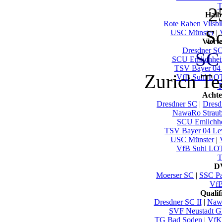
T
2
Halb
Rote Raben Vilsbi
So
USC Münster
|
Viert
Dresdner S
SC
SCU Emlichhe
TSV Bayer 04
Zurich T
VfB Suhl LO
T
Achte
Dresdner SC
|
Dresd
NawaRo Straub
SCU Emlichh
TSV Bayer 04 Le
USC Münster
|
VfB Suhl LO
T
DV
Moerser SC
|
SSC Pa
VfB
Quali
Dresdner SC II
|
Nawa
SVF Neustadt G
TG Bad Soden
|
VfK 