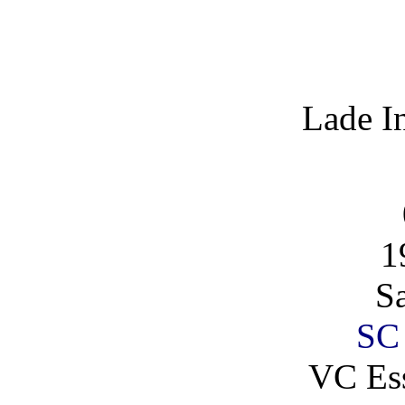
Lade I
1
S
SC
VC Es