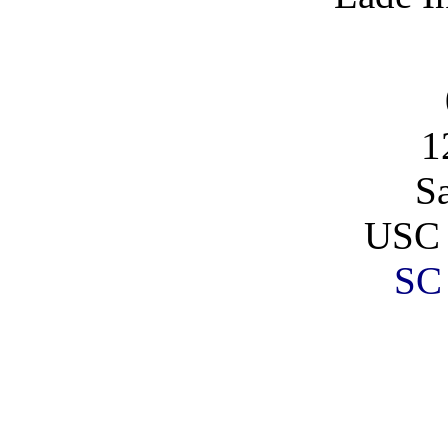
1
S
USC 
SC