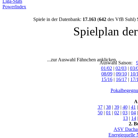
Liga-Stats
PowerIndex
Spiele in der Datenbank:
17.163
(
642
des VfB Suhl) 
Spielplan de
...zur Auswahl Fähnchen anklicken.
Auswahl Saison:
01/02
|
02/03
|
03/
08/09
|
09/10
|
10/
15/16
|
16/17
|
17/
Pokalbegegnu
A
37
|
38
|
39
|
40
|
41
50
|
01
|
02
|
03
|
04
13
|
14
2. B
ASV Dacha
Energiequelle