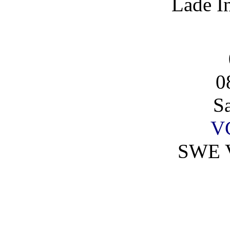
Lade I
0
S
V
SWE V