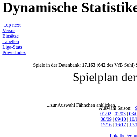
Dynamische Statisti
...up next
Versus
Einsätze
Tabellen
Liga-Stats
PowerIndex
Spiele in der Datenbank:
17.163
(
642
des VfB Suhl) 
Spielplan de
...zur Auswahl Fähnchen anklicken.
Auswahl Saison:
01/02
|
02/03
|
03/
08/09
|
09/10
|
10/
15/16
|
16/17
|
17/
Pokalbegegnu