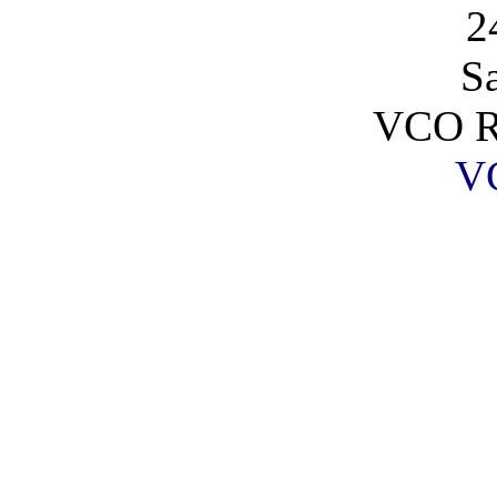
2
S
VCO R
V