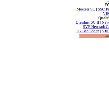
T
DV
Moerser SC
|
SSC Pa
VfB
Quali
Dresdner SC II
|
Nawa
SVF Neustadt G
TG Bad Soden
|
VfK 
Leg