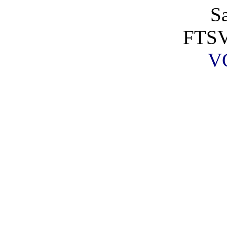
S
FTSV
V