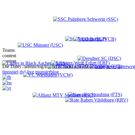
Teams
content
content
Die Datei ./admin/log/log.txt ist nicht schreibbar
home
news
unterweg
tippspiel
dvl-live
monsterblog