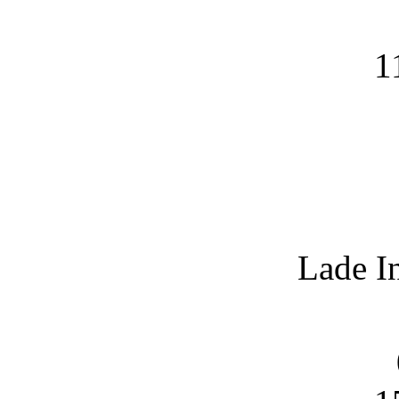
1
Lade I