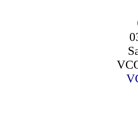
0
S
VCO
V