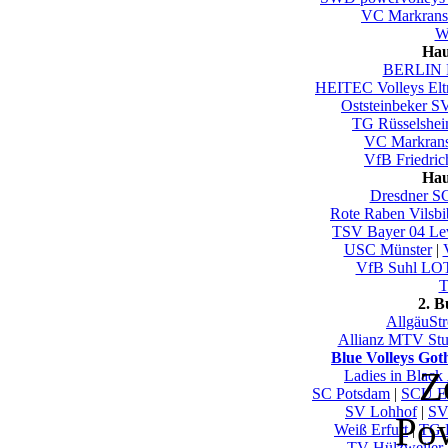
VC Markrans
Wu
Hau
BERLIN 
HEITEC Volleys El
Oststeinbeker S
TG Rüsselshe
VC Markrans
VfB Friedric
Hau
Dresdner S
Rote Raben Vilsbi
TSV Bayer 04 Le
USC Münster
|
VfB Suhl LO
T
2. 
AllgäuSt
Allianz MTV Stut
Blue Volleys Got
Z
Ladies in Black
SC Potsdam
|
SCU E
SV Lohhof
|
SV
Po
Weiß Erfurt
|
TG 
TV Hülzweiler