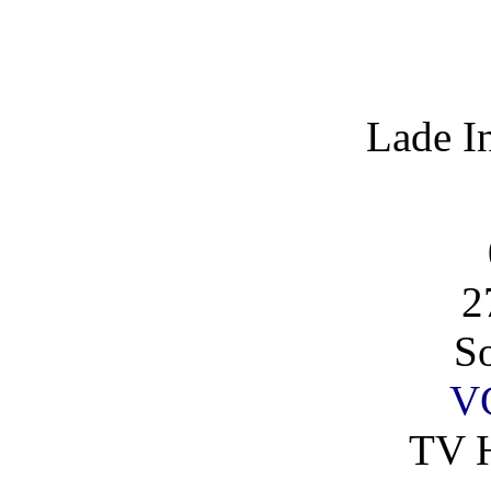
Lade I
2
So
V
TV H