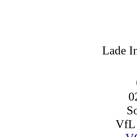
Lade I
0
So
VfL