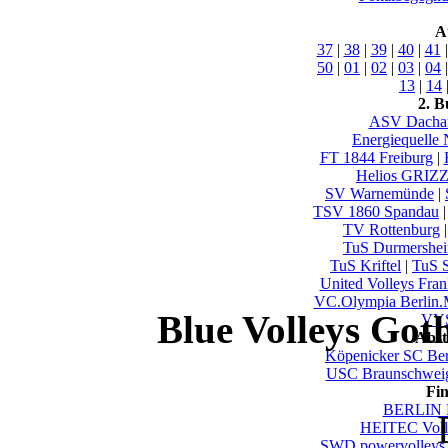
A
37
|
38
|
39
|
40
|
41
50
|
01
|
02
|
03
|
04
13
|
14
2. B
ASV Dacha
Energiequelle
FT 1844 Freiburg
|
Helios GRIZ
SV Warnemünde
|
TSV 1860 Spandau
TV Rottenburg
TuS Durmershe
TuS Kriftel
|
TuS S
United Volleys Fran
VC.Olympia Berlin
Blue Volleys Got
VYS
Abst
Köpenicker SC Ber
USC Braunschwei
Fi
BERLIN 
HEITEC Voll
SWD powervolleys