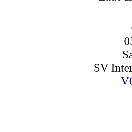
0
S
SV Inte
V