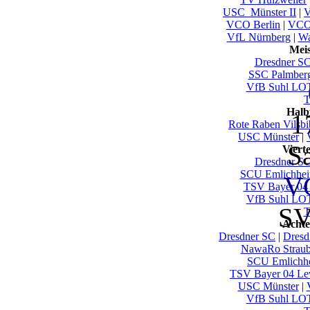
USC_Münster II
|
V
VCO Berlin
|
VCO
VfL Nürnberg
|
Wa
Mei
Dresdner S
SSC Palmber
VfB Suhl LO
T
Halb
1
Rote Raben Vilsbi
USC Münster
|
S
Viert
Dresdner S
SCU Emlichhe
V
TSV Bayer 04
VfB Suhl LO
SV
T
Achte
Dresdner SC
|
Dresd
NawaRo Straub
SCU Emlichh
TSV Bayer 04 Le
USC Münster
|
VfB Suhl LO