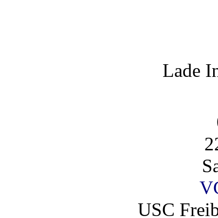
Lade I
2
S
V
USC Fre