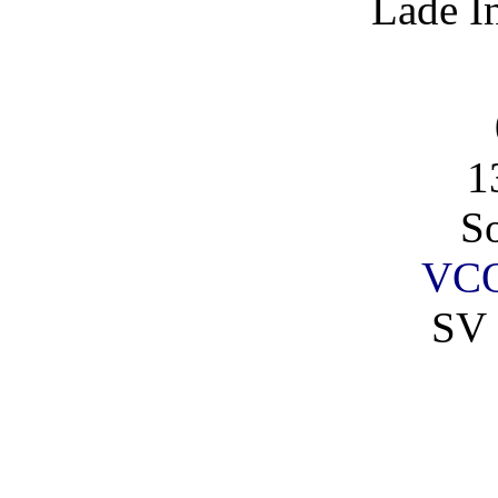
Lade I
1
So
VCO
SV 