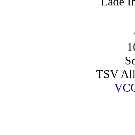
Lade I
1
So
TSV All
VCO