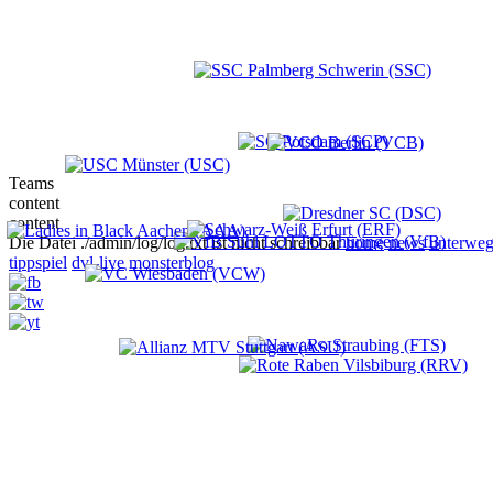
Teams
content
content
Die Datei ./admin/log/log.txt ist nicht schreibbar
home
news
unterweg
tippspiel
dvl-live
monsterblog