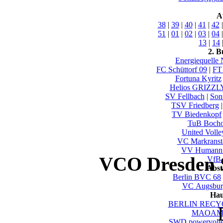
A
38
|
39
|
40
|
41
|
42
51
|
01
|
02
|
03
|
04
13
|
14
2. B
Energiequelle
FC Schüttorf 09
|
FT
Fortuna Kyritz
Helios GRIZZL
SV Fellbach
|
Son
TSV Friedberg
TV Biedenkopf
TuB Bocho
United Volle
VC Markranst
VV Humann 
VCO Dresden S
VfB.
Abst
Berlin BVC 68
VC Augsbur
Hau
BERLIN RECYC
MAOAM 
SWD powervolle