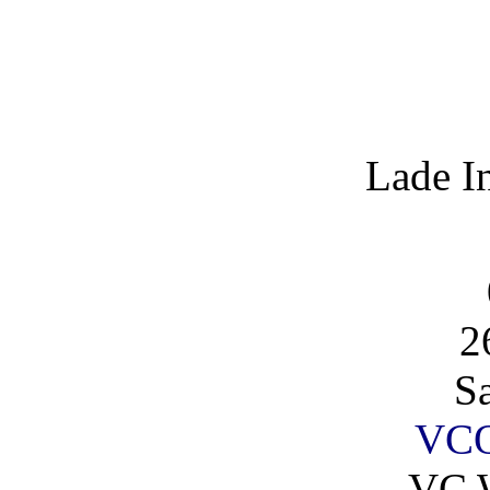
Lade I
2
S
VCO
VC 