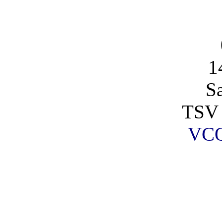
1
S
TSV 
VCO