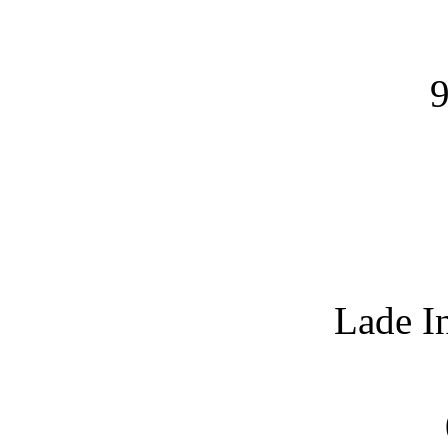
9
Lade I