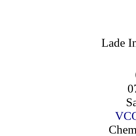
Lade I
0
S
VCO
Chem