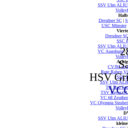
SSV Ulm ALI
Volley
Halb
Dresdner SC
|
S
USC Münster
Viert
Dresdner S
SSC P
SSV Ulm ALI
2
VC Augsburg
|
Volley
S
Achte
CVJM zu 
Rote Raben Vi
HSV Gr
SSC P
SSV Ulm AL
VCO
TG Bad So
TSV Bayer 04
VC 68 Zeuthen
VC Olympia Sinshe
Volley
DV
SSV Ulm AL
klein