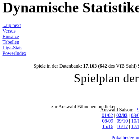
Dynamische Statisti
...up next
Versus
Einsätze
Tabellen
Liga-Stats
PowerIndex
Spiele in der Datenbank:
17.163
(
642
des VfB Suhl) 
Spielplan de
...zur Auswahl Fähnchen anklicken.
Auswahl Saison:
01/02
|
02/03
|
03/
08/09
|
09/10
|
10/
15/16
|
16/17
|
17/
Pokalbegegnu