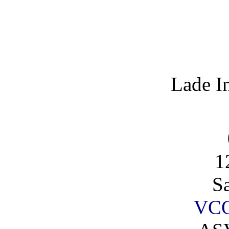
Lade I
1
S
VCO