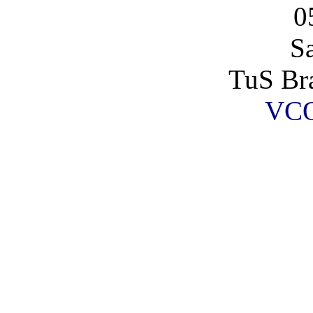
0
S
TuS Bra
VCO