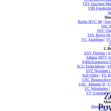
TSV Haching Mü
VfB Friedrich
Wu
Hau
Berlin BVC 68
|
Dre
SSC P
SSV U
TSV Bayer 04
VC Augsburg
|
VC
T
2. 
ASV Dachau
|
Al
Allianz MTV St
Fight.Kangaroos 
SCU Emlichheim
|
SS
SVF Neustadt 
SuS Olfen
|
TG B
USC Braunschwe
USC_Münster II
|
V
VC Wiesbaden
|
Z
VV Grimma
|
V
W
Mei
Po
Dresdner S
SSC P