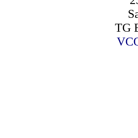
S
TG 
VCO