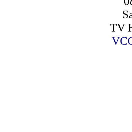
0
S
TV H
VCO