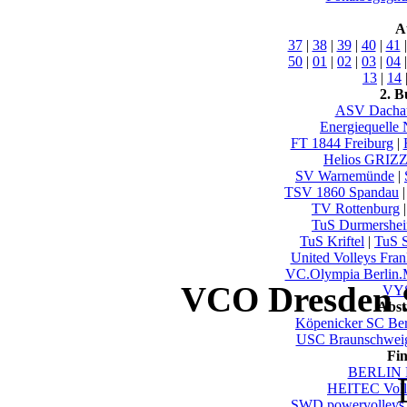
A
37
|
38
|
39
|
40
|
41
50
|
01
|
02
|
03
|
04
13
|
14
2. B
ASV Dacha
Energiequelle
FT 1844 Freiburg
|
Helios GRIZ
SV Warnemünde
|
TSV 1860 Spandau
TV Rottenburg
TuS Durmershe
TuS Kriftel
|
TuS S
United Volleys Fran
VC.Olympia Berlin
VCO Dresden S
VYS
Abst
Köpenicker SC Ber
USC Braunschwei
Fi
BERLIN 
HEITEC Voll
SWD powervolleys