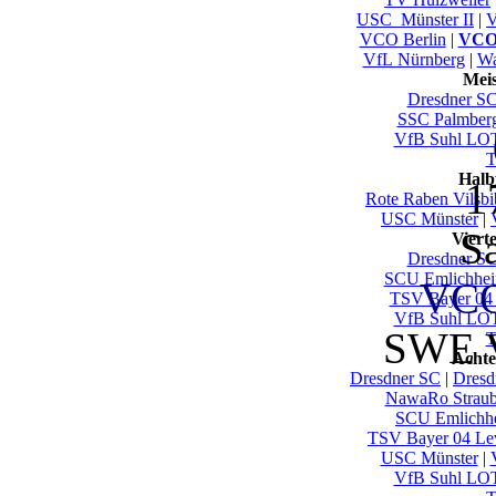
USC_Münster II
|
V
VCO Berlin
|
VCO
VfL Nürnberg
|
Wa
Mei
Dresdner S
SSC Palmber
VfB Suhl LO
T
Halb
1
Rote Raben Vilsbi
USC Münster
|
S
Viert
Dresdner S
SCU Emlichhe
VCO
TSV Bayer 04
VfB Suhl LO
SWE V
T
Achte
Dresdner SC
|
Dresd
NawaRo Straub
SCU Emlichh
TSV Bayer 04 Le
USC Münster
|
VfB Suhl LO