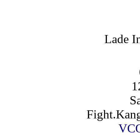
Lade I
1
S
Fight.Kan
VCO