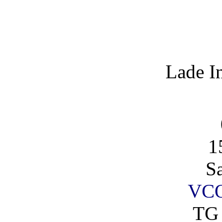
Lade I
1
S
VCO
TG 