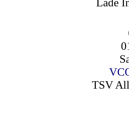
Lade I
0
S
VCO
TSV All