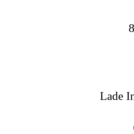
8
Lade I