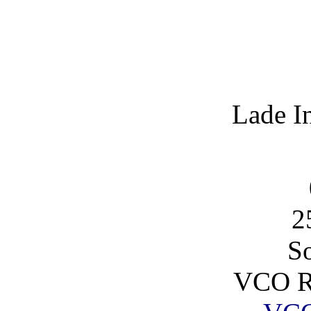
Lade I
2
So
VCO R