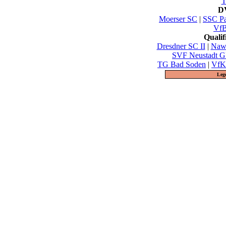
T
DV
Moerser SC
|
SSC Pa
VfB
Quali
Dresdner SC II
|
Nawa
SVF Neustadt G
TG Bad Soden
|
VfK 
Leg