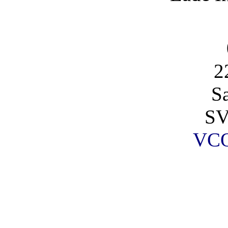
2
S
SV
VCO