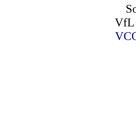
So
VfL
VCO