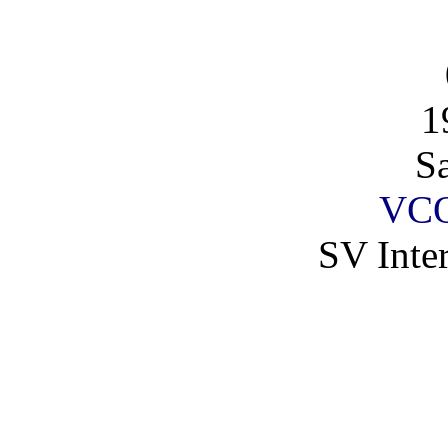
1
S
VCO
SV Inte