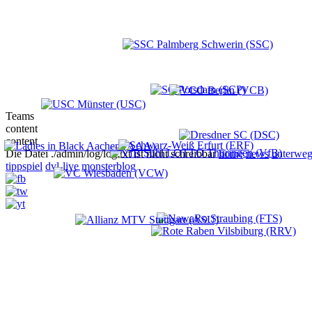
Teams
content
content
Die Datei ./admin/log/log.txt ist nicht schreibbar
home
news
unterweg
tippspiel
dvl-live
monsterblog