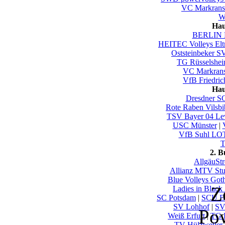
VC Markrans
Wu
Hau
BERLIN 
HEITEC Volleys El
Oststeinbeker S
TG Rüsselshe
VC Markrans
VfB Friedric
Hau
Dresdner S
Rote Raben Vilsbi
TSV Bayer 04 Le
USC Münster
|
VfB Suhl LO
T
2. 
AllgäuSt
Allianz MTV Stut
Blue Volleys Got
Z
Ladies in Black
SC Potsdam
|
SCU E
SV Lohhof
|
SV
Po
Weiß Erfurt
|
TG 
TV Hülzweiler