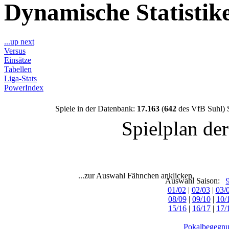
Dynamische Statisti
...up next
Versus
Einsätze
Tabellen
Liga-Stats
PowerIndex
Spiele in der Datenbank:
17.163
(
642
des VfB Suhl) 
Spielplan de
...zur Auswahl Fähnchen anklicken.
Auswahl Saison:
01/02
|
02/03
|
03/
08/09
|
09/10
|
10/
15/16
|
16/17
|
17/
Pokalbegegnu