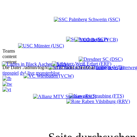
Teams
content
content
Die Datei ./admin/log/log.txt ist nicht schreibbar
home
news
unterweg
tippspiel
dvl-live
monsterblog