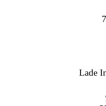
7
Lade I