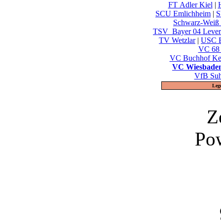
FT Adler Kiel
|
SCU Emlichheim
|
S
Schwarz-Weiß 
TSV_Bayer 04 Lever
TV Wetzlar
|
USC B
VC 68 
VC Buchhof Ke
VC Wiesbade
VfB Su
Leg
Z
Po