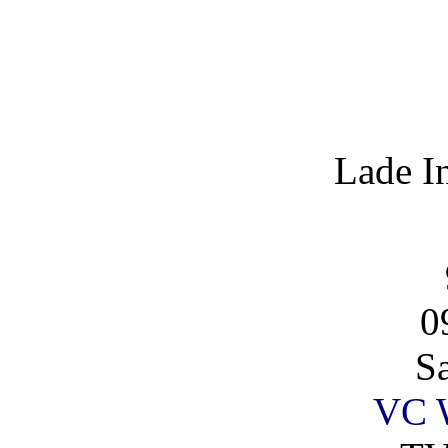
Lade I
0
S
VC 