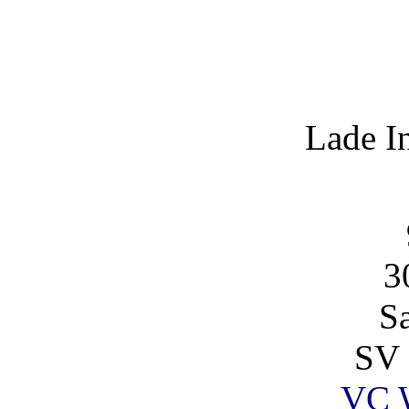
Lade I
3
S
SV 
VC 