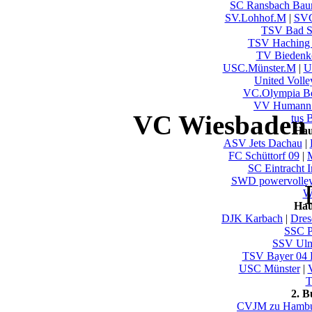
SC Ransbach Ba
SV.Lohhof.M
|
SVC
TSV Bad S
TSV Haching
TV Biedenk
USC.Münster.M
|
U
United Volle
VC.Olympia Be
VV Humann 
VC Wiesbaden 
tus
Hau
ASV Jets Dachau
|
FC Schüttorf 09
|
SC Eintracht 
SWD powervolley
Wu
Hau
DJK Karbach
|
Dres
SSC P
SSV U
TSV Bayer 04 
USC Münster
|
V
T
2. 
CVJM zu Hamb