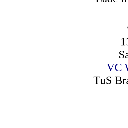
1
S
VC 
TuS Bra