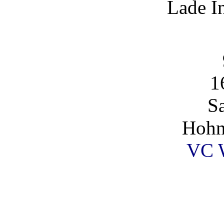
Lade I
1
S
Hohn
VC 