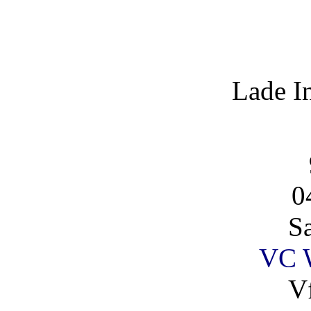
Lade I
0
S
VC 
V