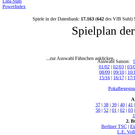
Liga-Stats
PowerIndex
Spiele in der Datenbank:
17.163
(
642
des VfB Suhl) 
Spielplan de
...zur Auswahl Fähnchen anklicken.
Auswahl Saison:
01/02
|
02/03
|
03/
08/09
|
09/10
|
10/
15/16
|
16/17
|
17/
Pokalbegegnu
A
37
|
38
|
39
|
40
|
41
50
|
52
|
01
|
02
|
03
1
2. B
Berliner TSC
|
Ei
L.E. Vol