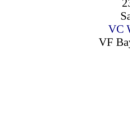
2
S
VC 
VF Ba