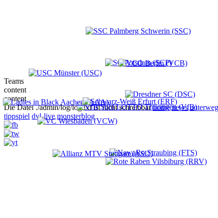
Teams
content
content
Die Datei ./admin/log/log.txt ist nicht schreibbar
home
news
unterweg
tippspiel
dvl-live
monsterblog