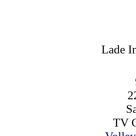
Lade I
2
S
TV C