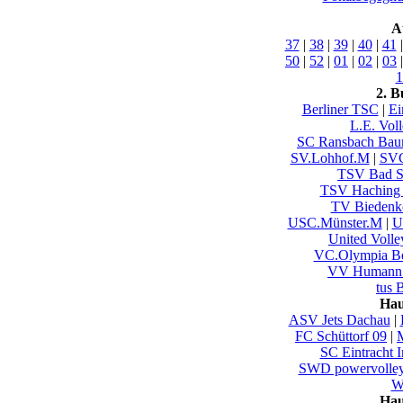
A
37
|
38
|
39
|
40
|
41
50
|
52
|
01
|
02
|
03
1
2. B
Berliner TSC
|
Ei
L.E. Vol
SC Ransbach Ba
SV.Lohhof.M
|
SVC
TSV Bad S
TSV Haching
TV Biedenk
USC.Münster.M
|
U
United Volle
VC.Olympia Be
VV Humann 
tus
Hau
ASV Jets Dachau
|
FC Schüttorf 09
|
SC Eintracht 
SWD powervolley
Wu
Hau