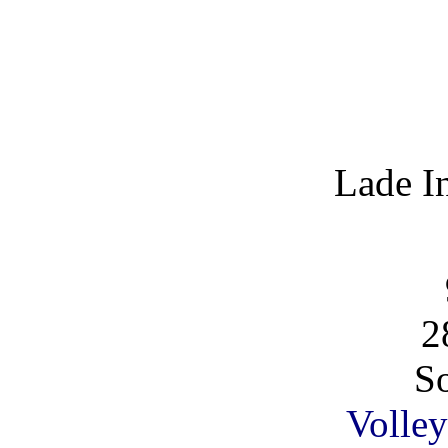
Lade I
2
So
Volley