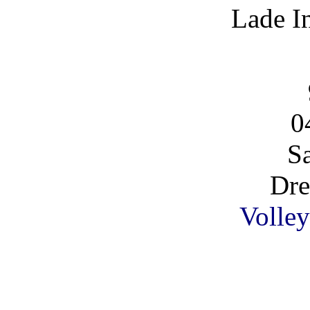
Lade I
0
S
Dre
Volley