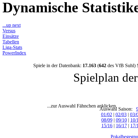
Dynamische Statisti
...up next
Versus
Einsätze
Tabellen
Liga-Stats
PowerIndex
Spiele in der Datenbank:
17.163
(
642
des VfB Suhl) 
Spielplan de
...zur Auswahl Fähnchen anklicken.
Auswahl Saison:
01/02
|
02/03
|
03/
08/09
|
09/10
|
10/
15/16
|
16/17
|
17/
Pokalbegegnu