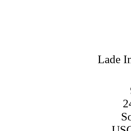
Lade I
2
So
USC