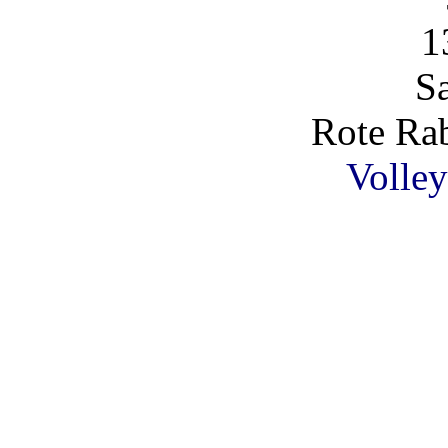
1
S
Rote Rab
Volley