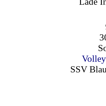
Lade I
3
So
Volley
SSV Blau