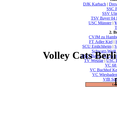
DJK Karbach
|
Dres
SSC P
SSV U
TSV Bayer 04 
USC Münster
|
V
T
2. 
CVJM zu Hamb
FT Adler Kiel
|
SCU Emlichheim
|
S
Schwarz-Weiß 
Volley Cats Berl
TSV_Bayer 04 Lever
TV Wetzlar
|
USC B
VC 68 
VC Buchhof Ke
VC Wiesbade
VfB Su
Leg