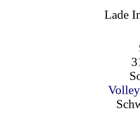
Lade I
3
So
Volley
Schw