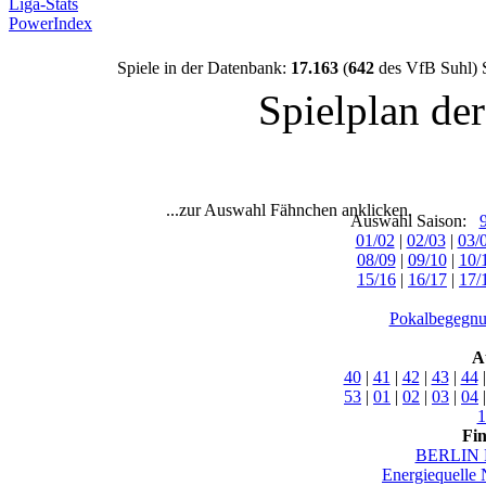
Liga-Stats
PowerIndex
Spiele in der Datenbank:
17.163
(
642
des VfB Suhl) 
Spielplan de
...zur Auswahl Fähnchen anklicken.
Auswahl Saison:
01/02
|
02/03
|
03/
08/09
|
09/10
|
10/
15/16
|
16/17
|
17/
Pokalbegegnu
A
40
|
41
|
42
|
43
|
44
53
|
01
|
02
|
03
|
04
1
Fi
BERLIN 
Energiequelle