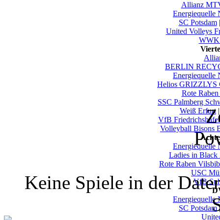
Allianz MTV
Energiequelle
SC Potsdam
United Volleys F
WWK V
Viert
Alli
BERLIN RECYC
Energiequelle
Helios GRIZZLYS 
Rote Raben 
SSC Palmberg Sch
Z
Weiß Erfurt
VfB Friedrichshafe
Volleyball Bisons 
Po
Achte
Energiequelle
Ladies in Black
Rote Raben Vilsbi
USC Mün
Keine Spiele in der Dat
VfB Su
DV
S
Energiequelle
SC Potsdam
Unite