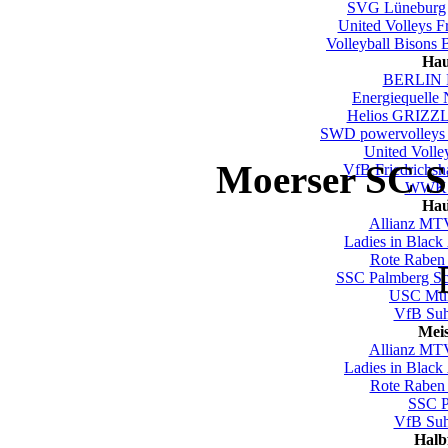
SVG Lüneburg
United Volleys F
Volleyball Bisons 
Hau
BERLIN 
Energiequelle
Helios GRIZZL
SWD powervolleys
United Volle
Moerser SC S
VfB Friedrichsh
WWK V
Hau
Allianz MTV
Ladies in Black
Rote Raben 
SSC Palmberg Sc
USC Mün
VfB Su
Mei
Allianz MTV
Ladies in Black
Rote Raben 
SSC P
VfB Su
Halb