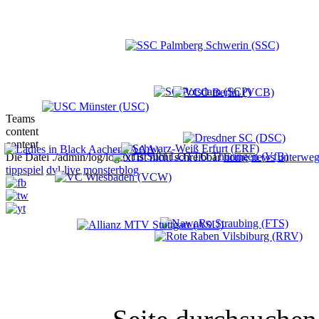
Teams
content
content
Die Datei ./admin/log/log.txt ist nicht schreibbar
home
news
unterweg
tippspiel
dvl-live
monsterblog