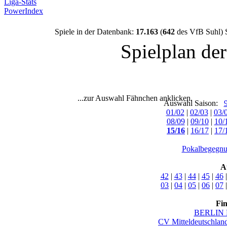
Liga-Stats
PowerIndex
Spiele in der Datenbank:
17.163
(
642
des VfB Suhl) 
Spielplan de
...zur Auswahl Fähnchen anklicken.
Auswahl Saison:
01/02
|
02/03
|
03/
08/09
|
09/10
|
10/
15/16
|
16/17
|
17/
Pokalbegegnu
A
42
|
43
|
44
|
45
|
46
03
|
04
|
05
|
06
|
07
Fi
BERLIN 
CV Mitteldeutschlan