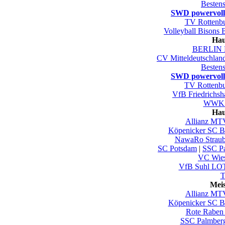
Besten
SWD powervoll
TV Rottenb
Volleyball Bisons 
Hau
BERLIN 
CV Mitteldeutschlan
Besten
SWD powervoll
TV Rottenb
VfB Friedrichsh
WWK V
Hau
Allianz MTV
Köpenicker SC Be
NawaRo Straub
SC Potsdam
|
SSC Pa
VC Wie
VfB Suhl LO
T
Mei
Allianz MTV
Köpenicker SC Be
Rote Raben 
SSC Palmber