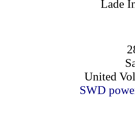
Lade I
2
S
United Vo
SWD powe