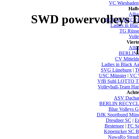
VC Wiesbaden
Halb
Alli
SWD powervolleys D
BERLIN RECYC
Ladies in Bla
TG Rüsse
Voll
Viert
Alli
BERLIN 
CV Mittelde
Ladies in Black A
SVG Lüneburg
|
T
USC Münster
|
VC 
VfB Suhl LOTTO Th
Volleyball-Team Ha
Achte
ASV Dacha
BERLIN RECYCLI
Blue Volleys G
DJK Sportbund Mün
Dresdner SC
|
En
Bestensee
|
FC Sc
Köpenicker SC Be
NawaRo Straub