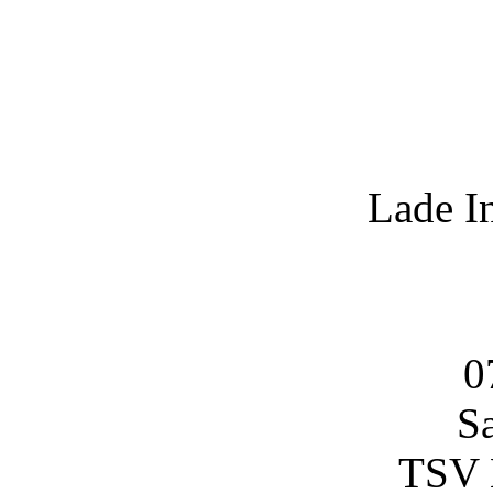
Lade I
0
S
TSV 