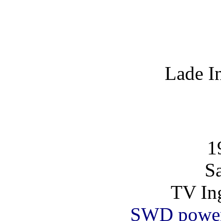
Lade I
1
S
TV Ing
SWD powe