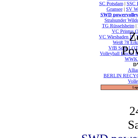
SC Potsdam
|
SSC P
Gransee
|
SV W
SWD powervolley
Stralsunder Wild
TG Rüsselsheim
|
VC Printus O
Z
VC Wiesbaden II
|
Weiß 78 Erk
Po
VfB Suhl LOT
Volleyball Bisons 
WWK V
DV
Alli
BERLIN RECYC
Voll
Leg
2
S