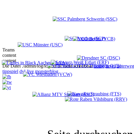
Teams
content
content
Die Datei ./admin/log/log.txt ist nicht schreibbar
home
news
unterweg
tippspiel
dvl-live
monsterblog