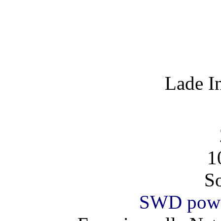
Lade I
1
So
SWD powe