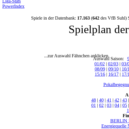
Liga-Stats
PowerIndex
Spiele in der Datenbank:
17.163
(
642
des VfB Suhl) 
Spielplan de
...zur Auswahl Fähnchen anklicken.
Auswahl Saison:
01/02
|
02/03
|
03/
08/09
|
09/10
|
10/
15/16
|
16/17
|
17/
Pokalbegegnu
A
48
|
40
|
41
|
42
|
43
01
|
02
|
03
|
04
|
05
1
Fi
BERLIN 
Energiequelle