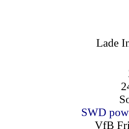
Lade I
2
So
SWD powe
VfB Fri