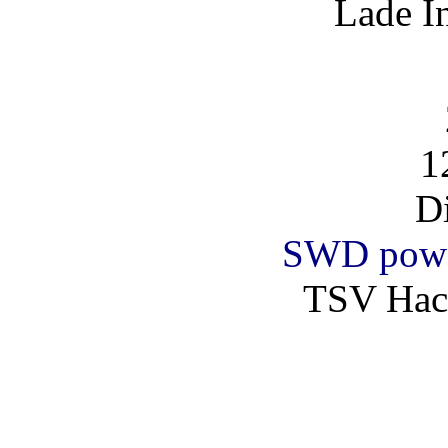
Lade I
1
D
SWD powe
TSV Hac