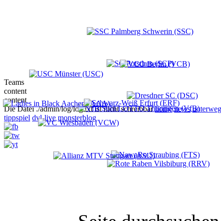
Teams
content
content
Die Datei ./admin/log/log.txt ist nicht schreibbar
home
news
unterweg
tippspiel
dvl-live
monsterblog