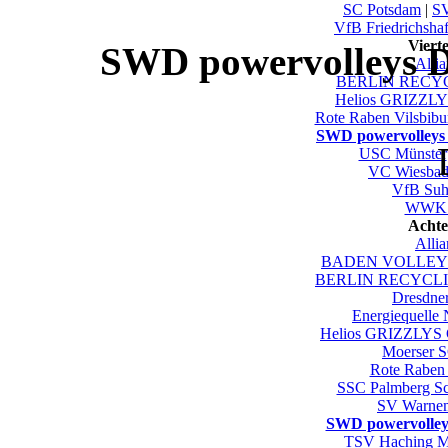
SC Potsdam
|
S
VfB Friedrichsha
Viert
SWD powervolleys D
Alli
BERLIN RECYC
Helios GRIZZLY
Rote Raben Vilsbibu
SWD powervolleys
USC Münster
VC Wiesbad
VfB Suh
WWK V
Achte
Alli
BADEN VOLLEYS 
BERLIN RECYCLIN
Dresdne
Energiequelle
Helios GRIZZLYS 
Moerser 
Rote Raben 
SSC Palmberg S
SV Warne
SWD powervolley
TSV Haching 