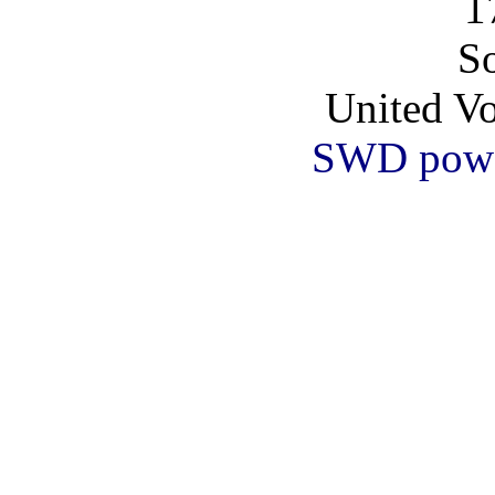
1
So
United Vo
SWD powe