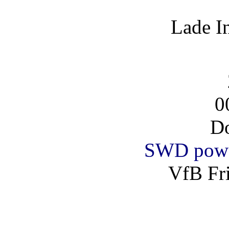
Lade I
0
Do
SWD powe
VfB Fri