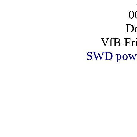
0
Do
VfB Fri
SWD powe