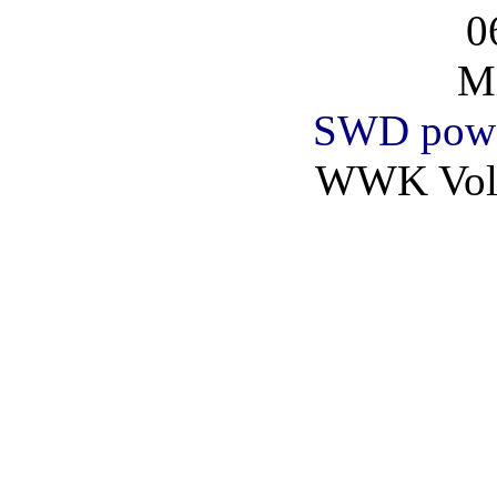
0
Mi
SWD powe
WWK Voll