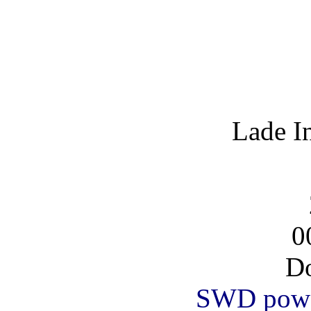
Lade I
0
Do
SWD powe