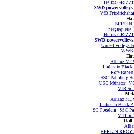
Helios GRIZZL
SWD powervolleys
VfB Friedrichsha
Hau
BERLIN 
Energiequelle
Helios GRIZZL
SWD powervolleys
United Volleys F
WWK V
Hau
Allianz MTV
Ladies in Black
Rote Raben 
SSC Palmberg Sc
USC Münster
|
VC
VfB Su
Mei
Allianz MTV
Ladies in Black 
SC Potsdam
|
SSC Pa
VfB Su
Halb
Alli
BERLIN RECYC