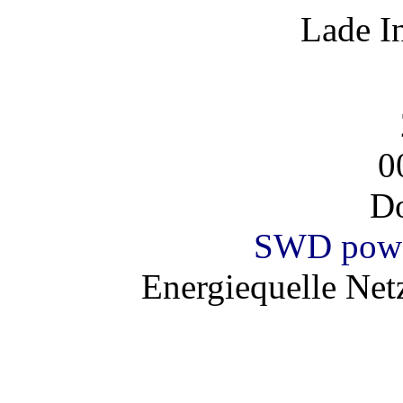
Lade I
0
Do
SWD powe
Energiequelle Ne