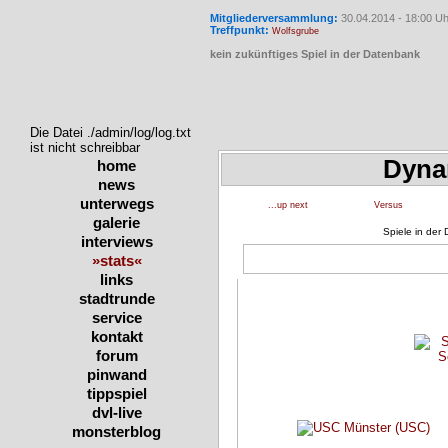
Mitgliederversammlung:
30.04.2014 - 18:00 Uh
Treffpunkt:
Wolfsgrube
kein zukünftiges Spiel in der Datenbank
Die Datei ./admin/log/log.txt
ist nicht schreibbar
Dyna
home
news
unterwegs
...up next
Versus
galerie
Spiele in der
interviews
»stats«
links
stadtrunde
service
kontakt
forum
pinwand
tippspiel
dvl-live
monsterblog