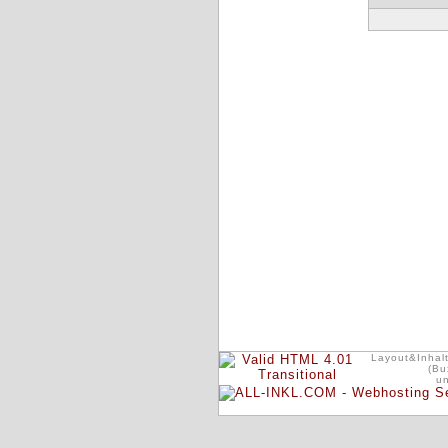
Layout&Inhalt
(Bu
u