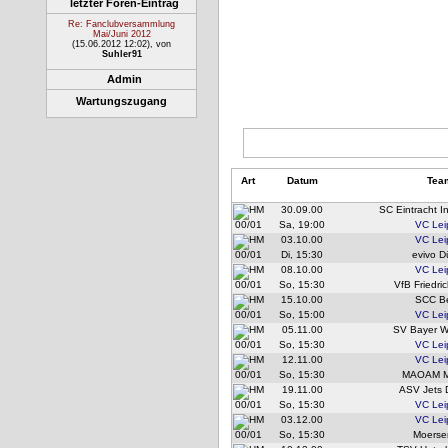
letzter Foren-Eintrag
Re: Fanclubversammlung
Mai/Juni 2012
(15.06.2012 12:02)
, von
Suhler91
Admin
Wartungszugang
Art
Datum
Tea
30.09.00
SC Eintracht I
00/01
Sa, 19:00
VC Lei
03.10.00
VC Lei
00/01
Di, 15:30
evivo D
08.10.00
VC Lei
00/01
So, 15:30
VfB Friedri
15.10.00
SCC Be
00/01
So, 15:00
VC Lei
05.11.00
SV Bayer W
00/01
So, 15:30
VC Lei
12.11.00
VC Lei
00/01
So, 15:30
MAOAM M
19.11.00
ASV Jets 
00/01
So, 15:30
VC Lei
03.12.00
VC Lei
00/01
So, 15:30
Moerse