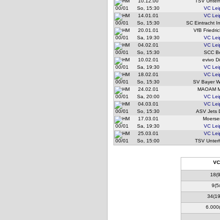
10.12.00
TSV Unter
00/01
So, 15:30
VC Lei
14.01.01
VC Lei
00/01
So, 15:30
SC Eintracht I
20.01.01
VfB Friedri
00/01
Sa, 19:30
VC Lei
04.02.01
VC Lei
00/01
So, 15:30
SCC Be
10.02.01
evivo D
00/01
Sa, 19:30
VC Lei
18.02.01
VC Lei
00/01
So, 15:30
SV Bayer W
24.02.01
MAOAM M
00/01
Sa, 20:00
VC Lei
04.03.01
VC Lei
00/01
So, 15:30
ASV Jets 
17.03.01
Moerse
00/01
Sa, 19:30
VC Lei
25.03.01
VC Lei
00/01
So, 15:00
TSV Unter
VC
18(9
9(5
34(19
6.000