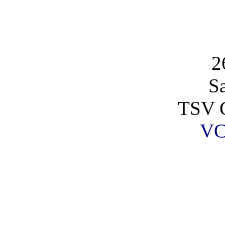
2
S
TSV G
VC