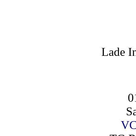
Lade I
0
S
VC