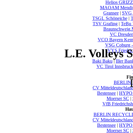
Helios GRIZZ
MAOAM Mendi
Gransee
|
SVG 
TSGL Schöneiche
|
T
TSV Grafing
|
TeBu 
Braunschweig
VC Dresde
VCO Bayern Kem
VSG Coburg -
L.E. Volleys 
VYS Friedric
Baki Baku
|
Iller Ba
VC Tirol Innsbruc
Fi
BERLIN 
CV Mitteldeutschlan
Bestensee
|
HYPO 
Moerser SC
|
VfB Friedrichsh
Hau
BERLIN RECYCLIN
CV Mitteldeutschlan
Bestensee
|
HYPO 
Moerser SC
|