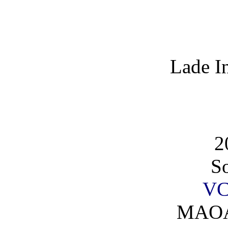
Lade I
2
So
VC
MAOA