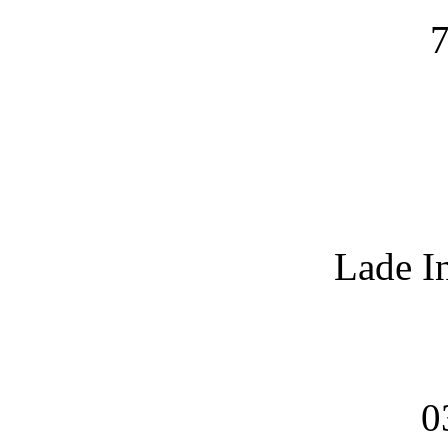
7
Lade I
0