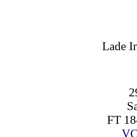
Lade I
2
S
FT 18
VC