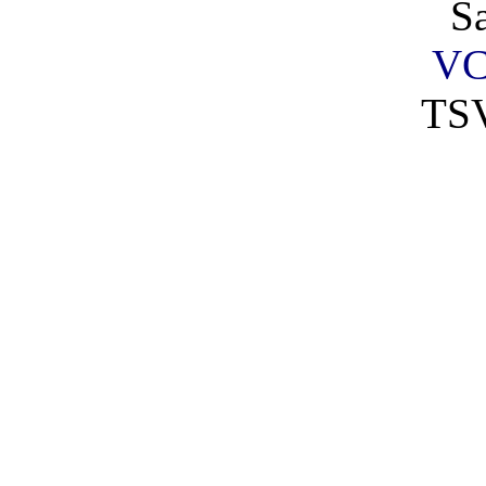
S
VC
TSV