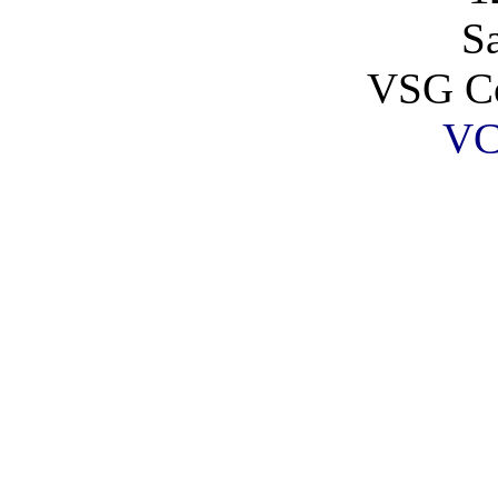
S
VSG Co
VC