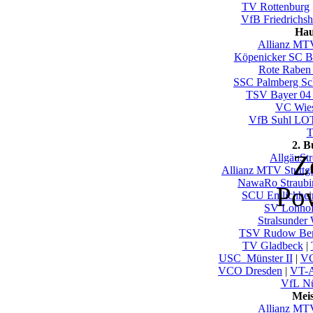
TV Rottenburg
VfB Friedrichsh
Hau
Allianz MTV
Köpenicker SC Be
Rote Raben 
SSC Palmberg Sc
TSV Bayer 04
VC Wie
VfB Suhl LO
T
2. 
Z
AllgäuSt
Allianz MTV Stuttgar
NawaRo Straubi
Po
SCU Emlichhe
SV Lohho
Stralsunder 
TSV Rudow Ber
TV Gladbeck
|
USC_Münster II
|
VC
VCO Dresden
|
VT-A
VfL Nü
Mei
Allianz MTV