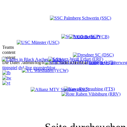
Teams
content
content
Die Datei ./admin/log/log.txt ist nicht schreibbar
home
news
unterweg
tippspiel
dvl-live
monsterblog