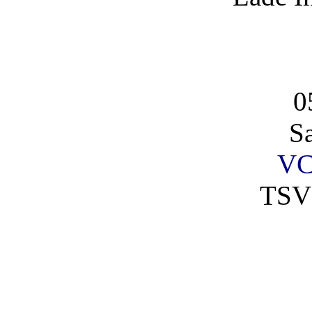
0
S
VC
TSV 