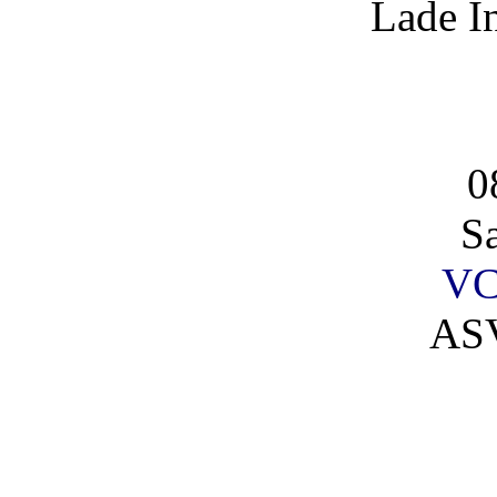
Lade I
0
S
VC
AS