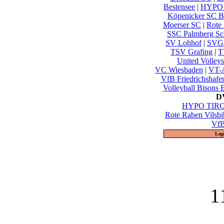
Bestensee
|
HYPO 
Köpenicker SC Be
Moerser SC
|
Rote 
SSC Palmberg Sc
SV Lohhof
|
SVG 
TSV Grafing
|
T
United Volley
VC Wiesbaden
|
VT-A
VfB Friedrichshafe
Volleyball Bisons 
DV
HYPO TIROL
Rote Raben Vilsbi
VfB
Leg
1