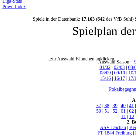
Liga-Stats
PowerIndex
Spiele in der Datenbank:
17.163
(
642
des VfB Suhl) 
Spielplan de
...zur Auswahl Fähnchen anklicken.
Auswahl Saison:
01/02
|
02/03
|
03/
08/09
|
09/10
|
10/
15/16
|
16/17
|
17/
Pokalbegegnu
A
37
|
38
|
39
|
40
|
41
50
|
51
|
52
|
01
|
02
11
|
12
2. B
ASV Dachau
|
Ber
FT 1844 Freiburg
|