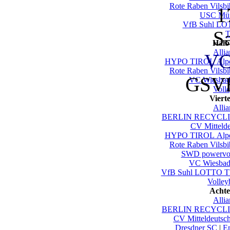
Rote Raben Vilsbi
1
USC Mün
VfB Suhl LO
S
T
Halb
Alli
VC
HYPO TIROL Alpen
Rote Raben Vilsbi
GSVE
VC Wiesbad
Voll
Viert
Alli
BERLIN RECYCLIN
CV Mittelde
HYPO TIROL Alpen
Rote Raben Vilsbi
SWD powervol
VC Wiesbad
VfB Suhl LOTTO Th
Volley
Achte
Alli
BERLIN RECYCLIN
CV Mitteldeutsc
Dresdner SC
|
En