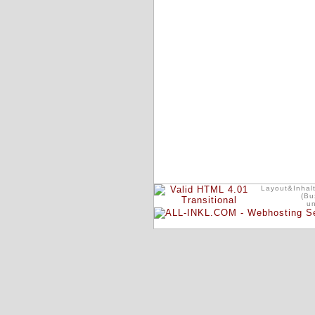
Layout&Inhalt
(Bu
u