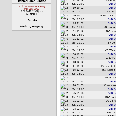
letzter Foren-Eintrag
02/03
Sa, 20:00
VfB S
Re: Fanclubversammlung
19.10.02
VfB S
Mai/Juni 2012
(15.06.2012 12:02)
, von
02/03
Sa, 19:30
VCO Dr
Suhler91
26.10.02
HSV Grimma
02/03
Sa, 20:00
VfB S
Admin
09.11.02
VfB S
Wartungszugang
02/03
Sa, 19:30
TuS Braugol
16.11.02
SV Sins
02/03
Sa, 16:00
VfB S
01.12.02
VfB S
02/03
So, 19:30
SV Loh
07.12.02
VfB S
02/03
Sa, 19:30
VC Wies
08.12.02
VfB S
02/03
So, 15:30
ASV Da
13.12.02
VfB S
02/03
Fr, 19:30
TV Fischbek
15.12.02
TSV Allianz 
02/03
So, 15:30
VfB S
11.01.03
TG Bad 
02/03
Sa, 20:00
VfB S
18.01.03
Chemnitz
02/03
Sa, 19:00
VfB S
25.01.03
VfB S
02/03
Sa, 19:30
TSV Sont
01.02.03
USC Fre
02/03
Sa, 20:00
VfB S
08.02.03
VfB S
02/03
Sa, 19:30
SSC Vel