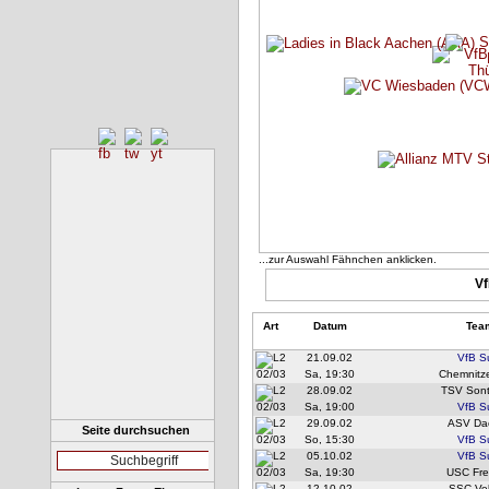
...zur Auswahl Fähnchen anklicken.
Vf
Art
Datum
Tea
21.09.02
VfB S
02/03
Sa, 19:30
Chemnitz
28.09.02
TSV Sont
02/03
Sa, 19:00
VfB S
29.09.02
ASV Da
Seite durchsuchen
02/03
So, 15:30
VfB S
05.10.02
VfB S
02/03
Sa, 19:30
USC Fre
12.10.02
SSC Vel