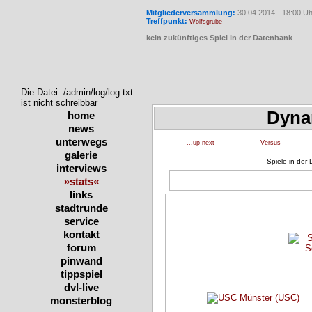
Mitgliederversammlung:
30.04.2014 - 18:00 Uh
Treffpunkt:
Wolfsgrube
kein zukünftiges Spiel in der Datenbank
Die Datei ./admin/log/log.txt
ist nicht schreibbar
Dyna
home
news
unterwegs
...up next
Versus
galerie
Spiele in der
interviews
»stats«
links
stadtrunde
service
kontakt
forum
pinwand
tippspiel
dvl-live
monsterblog