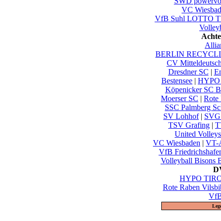
SWD powervol
VC Wiesbad
VfB Suhl LOTTO Th
Volley
Achte
Alli
BERLIN RECYCLIN
CV Mitteldeutsc
Dresdner SC
|
En
Bestensee
|
HYPO 
Köpenicker SC Be
Moerser SC
|
Rote 
SSC Palmberg Sc
SV Lohhof
|
SVG 
TSV Grafing
|
T
United Volley
VC Wiesbaden
|
VT-A
VfB Friedrichshafe
Volleyball Bisons 
DV
HYPO TIROL
Rote Raben Vilsbi
VfB
Leg