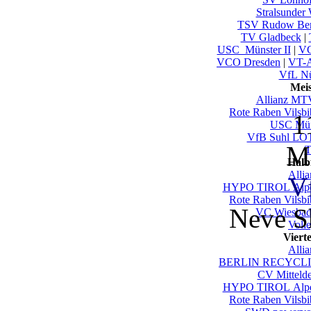
Stralsunder 
TSV Rudow Ber
TV Gladbeck
|
USC_Münster II
|
VC
VCO Dresden
|
VT-A
VfL Nü
Mei
Allianz MTV
Rote Raben Vilsbi
1
USC Mün
VfB Suhl LO
Mi
T
Halb
Alli
V
HYPO TIROL Alpen
Rote Raben Vilsbi
Neve S
VC Wiesbad
Voll
Viert
Alli
BERLIN RECYCLIN
CV Mittelde
HYPO TIROL Alpen
Rote Raben Vilsbi