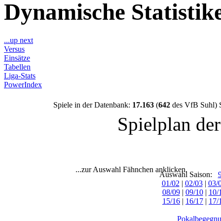
Dynamische Statisti
...up next
Versus
Einsätze
Tabellen
Liga-Stats
PowerIndex
Spiele in der Datenbank:
17.163
(
642
des VfB Suhl) 
Spielplan de
...zur Auswahl Fähnchen anklicken.
Auswahl Saison:
01/02
|
02/03
|
03/
08/09
|
09/10
|
10/
15/16
|
16/17
|
17/
Pokalbegegnu