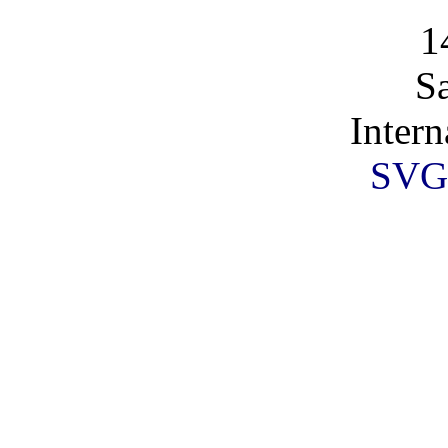
1
S
Intern
SVG