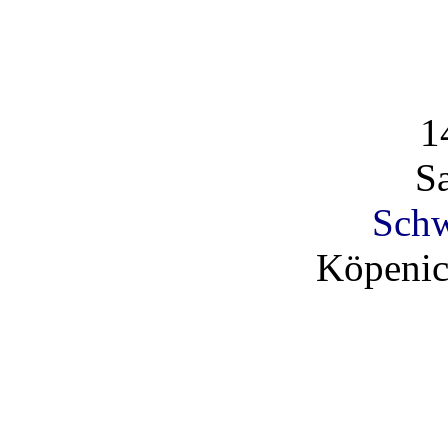
1
S
Schw
Köpenic