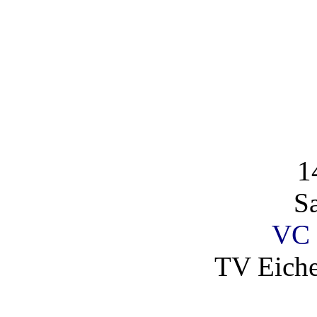
1
S
VC 
TV Eich