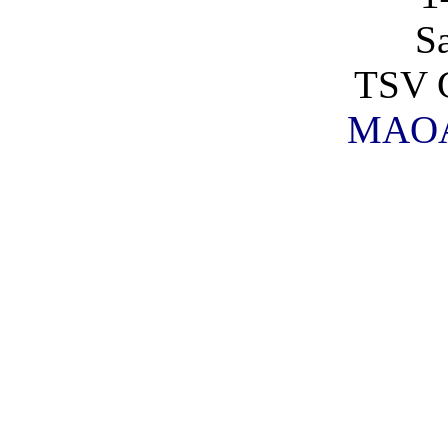
S
TSV G
MAOA