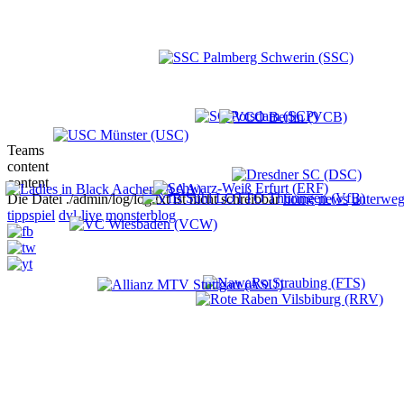
Teams
content
content
Die Datei ./admin/log/log.txt ist nicht schreibbar
home
news
unterweg
tippspiel
dvl-live
monsterblog