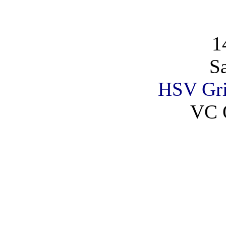
1
S
HSV Gr
VC 