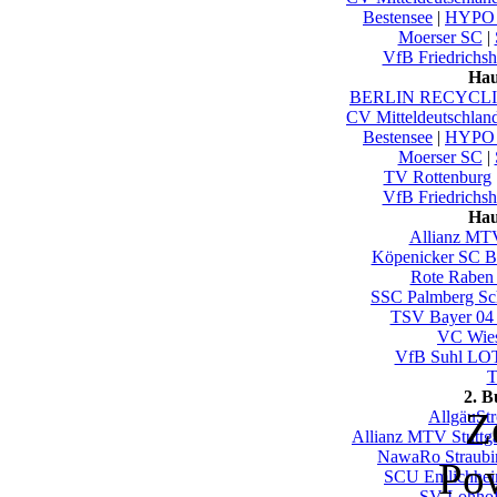
Bestensee
|
HYPO 
Moerser SC
|
VfB Friedrichsh
Hau
BERLIN RECYCLIN
CV Mitteldeutschlan
Bestensee
|
HYPO 
Moerser SC
|
TV Rottenburg
VfB Friedrichsh
Hau
Allianz MTV
Köpenicker SC Be
Rote Raben 
SSC Palmberg Sc
TSV Bayer 04
VC Wie
VfB Suhl LO
T
2. 
Z
AllgäuSt
Allianz MTV Stuttgar
NawaRo Straubi
Po
SCU Emlichhe
SV Lohho