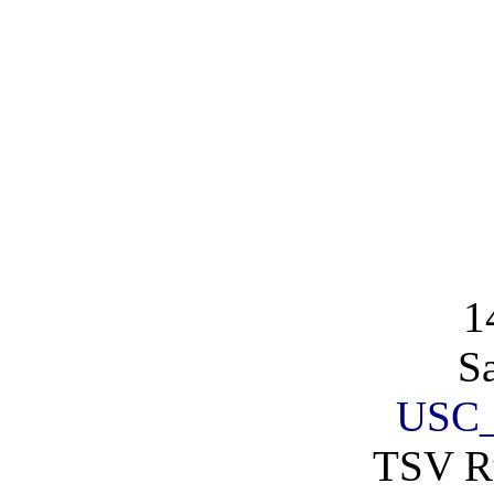
1
S
USC_
TSV R