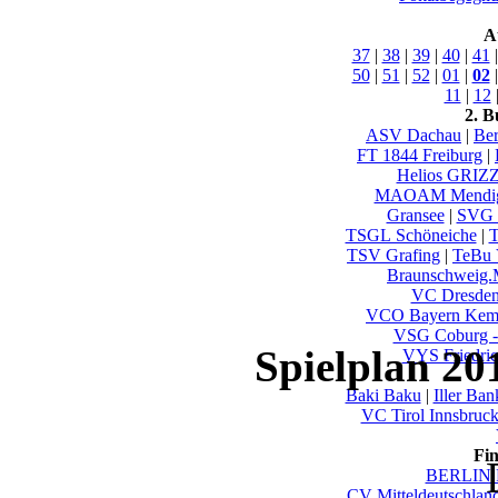
A
37
|
38
|
39
|
40
|
41
50
|
51
|
52
|
01
|
02
11
|
12
2. B
ASV Dachau
|
Ber
FT 1844 Freiburg
|
Helios GRIZ
MAOAM Mendi
Gransee
|
SVG 
TSGL Schöneiche
|
T
TSV Grafing
|
TeBu 
Braunschweig
VC Dresde
VCO Bayern Kem
VSG Coburg -
Spielplan 20
VYS Friedric
Baki Baku
|
Iller Ba
VC Tirol Innsbruc
Fi
BERLIN 
CV Mitteldeutschlan