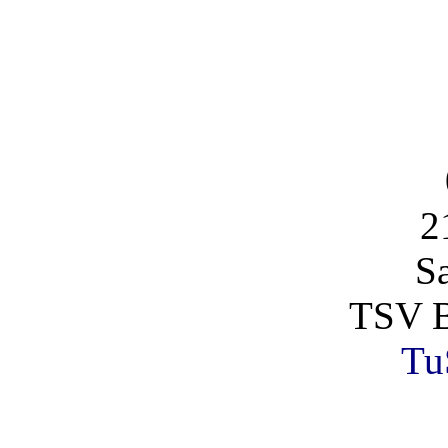
2
S
TSV B
Tu