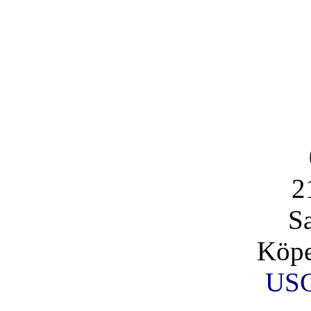
2
S
Köpe
USC