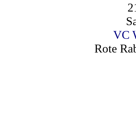
2
S
VC 
Rote Rab