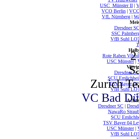
USC_Münster II
|
V
VCO Berlin
|
VCO
VfL Nürnberg
|
Wa
Mei
Dresdner S
SSC Palmber
VfB Suhl LO
T
Halb
2
Rote Raben Vilsbi
USC Münster
|
S
Viert
Dresdner S
SCU Emlichhe
Zurich T
TSV Bayer 04
VfB Suhl LO
VC Bad Dür
T
Achte
Dresdner SC
|
Dresd
NawaRo Straub
SCU Emlichh
TSV Bayer 04 Le
USC Münster
|
VfB Suhl LO