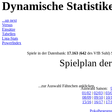
Dynamische Statisti
...up next
Versus
Einsätze
Tabellen
Liga-Stats
PowerIndex
Spiele in der Datenbank:
17.163
(
642
des VfB Suhl) 
Spielplan de
...zur Auswahl Fähnchen anklicken.
Auswahl Saison:
01/02
|
02/03
|
03/
08/09
|
09/10
|
10/
15/16
|
16/17
|
17/
Pokalbegegnu