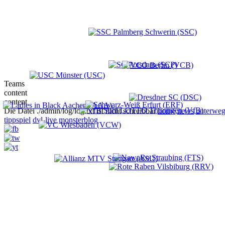
Teams
content
content
Die Datei ./admin/log/log.txt ist nicht schreibbar
home
news
unterweg
tippspiel
dvl-live
monsterblog