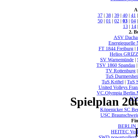
A
37
|
38
|
39
|
40
|
41
50
|
01
|
02
|
03
|
04
13
|
14
2. B
ASV Dacha
Energiequelle
FT 1844 Freiburg
|
Helios GRIZ
SV Warnemünde
|
TSV 1860 Spandau
TV Rottenburg
TuS Durmershe
TuS Kriftel
|
TuS S
United Volleys Fran
VC.Olympia Berlin
Spielplan 20
VYS
Abst
Köpenicker SC Ber
USC Braunschwei
Fi
BERLIN 
HEITEC Voll
SWD powervolleys