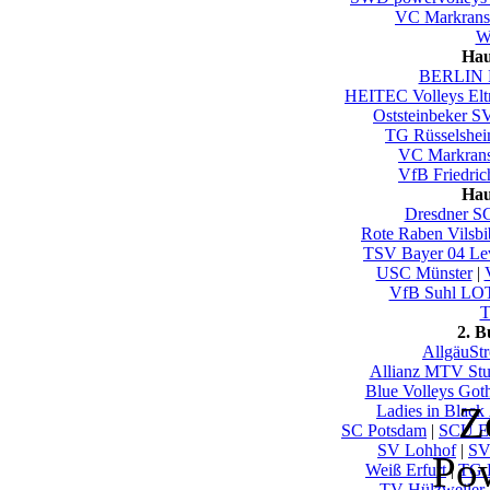
VC Markrans
Wu
Hau
BERLIN 
HEITEC Volleys El
Oststeinbeker S
TG Rüsselshe
VC Markrans
VfB Friedric
Hau
Dresdner S
Rote Raben Vilsbi
TSV Bayer 04 Le
USC Münster
|
VfB Suhl LO
T
2. 
AllgäuSt
Allianz MTV Stut
Blue Volleys Got
Z
Ladies in Black
SC Potsdam
|
SCU E
SV Lohhof
|
SV
Po
Weiß Erfurt
|
TG 
TV Hülzweiler