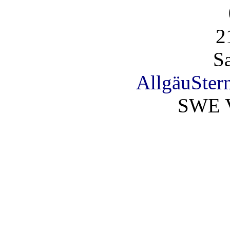
2
S
AllgäuSter
SWE V