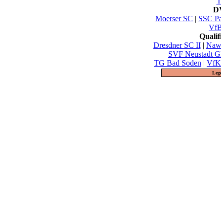
T
DV
Moerser SC
|
SSC Pa
VfB
Quali
Dresdner SC II
|
Nawa
SVF Neustadt G
TG Bad Soden
|
VfK 
Leg