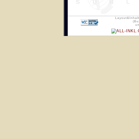
Layout&Inhalt
(Bu
u