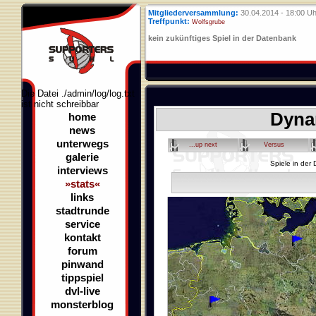
Mitgliederversammlung:
30.04.2014 - 18:00 Uh
Treffpunkt:
Wolfsgrube
kein zukünftiges Spiel in der Datenbank
Die Datei ./admin/log/log.txt
ist nicht schreibbar
Dyna
home
news
unterwegs
...up next
Versus
galerie
Spiele in der
interviews
»stats«
links
stadtrunde
service
kontakt
forum
pinwand
tippspiel
dvl-live
monsterblog