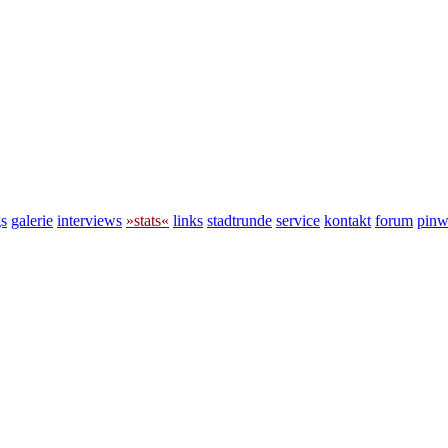
s
galerie
interviews
»stats«
links
stadtrunde
service
kontakt
forum
pin