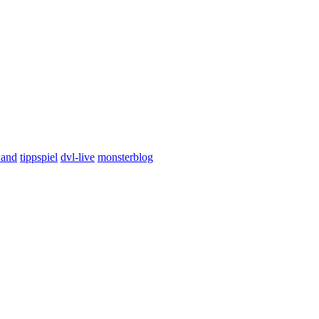
wand
tippspiel
dvl-live
monsterblog