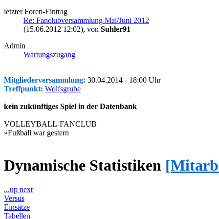
letzter Foren-Eintrag
Re: Fanclubversammlung Mai/Juni 2012
(15.06.2012 12:02)
, von
Suhler91
Admin
Wartungszugang
Mitgliederversammlung:
30.04.2014 - 18:00 Uhr
Treffpunkt:
Wolfsgrube
kein zukünftiges Spiel in der Datenbank
VOLLEYBALL-FANCLUB
»Fußball war gestern
Dynamische Statistiken
[
Mitarb
...up next
Versus
Einsätze
Tabellen