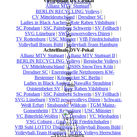
Viertelfinale DVV-Pokal
Rote Raben Vilsbiburg
Allianz MTV Stuttgart
|
0
BERLIN RECYCLING Volleys
|
3
CV Mitteldeutschland
|
Dresdner SC
|
22
Ladies in Black Aachen
|
Rote Raben Vilsbiburg
|
25
SC Potsdam
|
SSC Palmberg Schwerin
|
SV Fellbach
|
20
SVG Lüneburg
|
SWD powervolleys Düren
|
25
TV Rottenburg
|
USC Münster
|
VfB Friedrichshafen
|
18
Volleyball Bisons Bühl
|
Volleyball-Team Hamburg
25
Achtelfinale DVV-Pokal
0
Allianz MTV Stuttgart
|
Allianz MTV Stuttgart II
|
0
BERLIN RECYCLING Volleys
|
Bergische Volleys
|
0
CV Mitteldeutschland
|
DSHS SnowTrex Köln
|
0
Dresdner SC
|
Energiequelle Netzhoppers KW-
60
Bestensee
|
Köpenicker SC Berlin
|
75
Ladies in Black Aachen
|
NawaRo Straubing
|
75 min.
Oststeinbeker SV
|
Rote Raben Vilsbiburg
|
612
SC Potsdam
|
SSC Palmberg Schwerin
|
SV Fellbach
|
SVG Lüneburg
|
SWD powervolleys Düren
|
Schwarz-
-21
Weiß Erfurt
|
Stralsunder Wildcats
|
TGM Mainz-
Gonsenheim
|
TV Rottenburg
|
USC Münster
|
VC Bitterfeld-Wolfen
|
VC Dresden
|
VC Wiesbaden
|
14/15
VSG Coburg - Grub
|
VfB Friedrichshafen
|
01.03.15
VfB Suhl LOTTO Thüringen
|
Volleyball Bisons Bühl
|
So, 12:15
Volleyball-Team Hamburg
|
WWK Volleys Herrsching
SVG Lüneburg