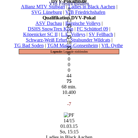
DVV-Pokalfinale
VfB Friedrichshafen
Allianz MTV Stuttgart
|
Ladies in Black Aachen
|
0
SVG Lüneburg
|
VfB Friedrichshafen
3
Qualifikation DVV-Pokal
13
ASV Dachau
|
Bergische Volleys
|
25
DSHS SnowTrex Köln
|
FC Schüttorf 09
|
13
Köpenicker SC II
|
L.E. Volleys
|
SV Fellbach
|
25
Schwarz-Weiß Erfurt
|
Stralsunder Wildcats
|
18
TG Bad Soden
|
TGM Mainz-Gonsenheim
|
VfL Oythe
25
Legende:
Legende einblenden
0
0
0
0
44
75
68 min.
10.400
-7
14/15
01.03.15
So, 15:15
Ladies in Black Aachen