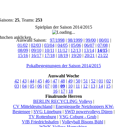
Saisons:
25
, Teams:
253
Spielplan der Saison 2014/2015
hnchen anklicken.
Auswahl Saison:
97/1998
|
98/1999
|
99/00
|
00/01
|
01/02
|
02/03
|
03/04
|
04/05
|
05/06
|
06/07
|
07/08
|
08/09
|
09/10
|
10/11
|
11/12
|
12/13
|
13/14
|
14/15
|
15/16
|
16/17
|
17/18
|
18/19
|
19/20
|
20/21
|
21/22
Pokalbegegnungen der Saison 2014/2015
Auswahl Woche
42
|
43
|
44
|
45
|
46
|
47
|
48
|
49
|
50
|
51
|
52
|
01
|
02
|
03
|
04
|
05
|
06
|
07
|
08
|
09
|
10
|
11
|
12
|
13
|
14
|
15
|
16
|
17
|
18
Finalrunde Herren
BERLIN RECYCLING Volleys
|
CV Mitteldeutschland
|
Energiequelle Netzhoppers KW-
Bestensee
|
SVG Lüneburg
|
SWD powervolleys Düren
|
TV Rottenburg
|
VSG Coburg - Grub
|
VfB Friedrichshafen
|
Volleyball Bisons Bühl
|
WWK Volleys Herrsching