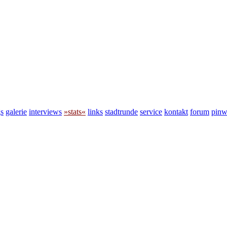
s
galerie
interviews
»stats«
links
stadtrunde
service
kontakt
forum
pin