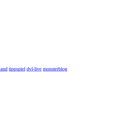
wand
tippspiel
dvl-live
monsterblog