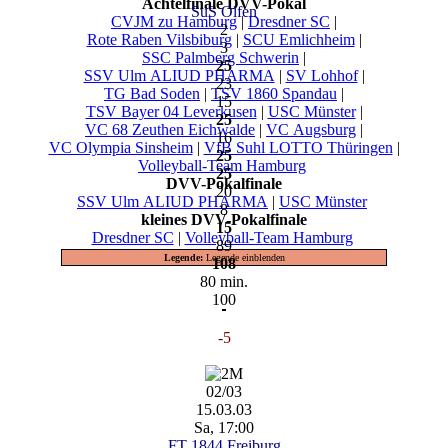
Achtelfinale DVV-Pokal
SuS Olfen
CVJM zu Hamburg
|
Dresdner SC
|
2
Rote Raben Vilsbiburg
|
SCU Emlichheim
|
3
SSC Palmberg Schwerin
|
25
SSV Ulm ALIUD PHARMA
|
SV Lohhof
|
23
TG Bad Soden
|
TSV 1860 Spandau
|
15
TSV Bayer 04 Leverkusen
|
USC Münster
|
25
VC 68 Zeuthen Eichwalde
|
VC Augsburg
|
16
VC Olympia Sinsheim
|
VfB Suhl LOTTO Thüringen
|
25
Volleyball-Team Hamburg
25
DVV-Pokalfinale
20
SSV Ulm ALIUD PHARMA
|
USC Münster
8
kleines DVV-Pokalfinale
15
Dresdner SC
|
Volleyball-Team Hamburg
89
Legende:
Legende einblenden
108
80 min.
100
-5
02/03
15.03.03
Sa, 17:00
FT 1844 Freiburg