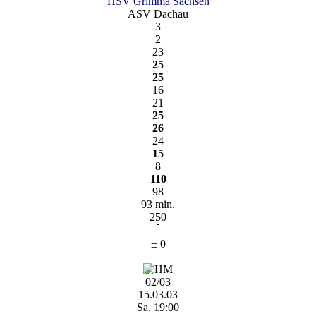
HSV Grimma Sachsen
ASV Dachau
3
2
23
25
25
16
21
25
26
24
15
8
110
98
93 min.
250
± 0
02/03
15.03.03
Sa, 19:00