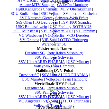
ASV Dachau
|
AllgäuStrom Volleys Sonthofen
|
MAOAM Mendig
Allianz MTV Stuttgart
|
CVJM zu Hamburg
|
3
Fight.Kangaroos Chemnitz
|
MTV Obernkirchen
|
0
SCU Emlichheim
|
SSC Vellmar
|
SV Interroll Sinsheim
|
25
SVF Neustadt Glewe
|
Schwarz-Weiß Erfurt
|
19
SuS Olfen
|
TG Bad Soden
|
TSV 1860 Spandau
|
25
USC Braunschweig
|
USC Freiburg ROTHAUS
|
20
USC_Münster II
|
VBC Schwerte 2002
|
VC Parchim
|
25
VC Wiesbaden
|
VCO Berlin
|
VCO Dresden
|
23
VV Grimma
|
VfB Suhl LOTTO Thüringen
|
0
Warendorfer SU
0
Meisterrunde Damen
0
Dresdner SC
|
Rote Raben Vilsbiburg
|
0
SSC Palmberg Schwerin
|
75
SSV Ulm ALIUD PHARMA
|
USC Münster
|
62
Volleyball-Team Hamburg
65 min.
Halbfinale DVV-Pokal
450
Dresdner SC
|
SSV Ulm ALIUD PHARMA
|
USC Münster
|
Volleyball-Team Hamburg
+4
Viertelfinale DVV-Pokal
Dresdner SC
|
Rote Raben Vilsbiburg
|
SSC Palmberg Schwerin
|
02/03
SSV Ulm ALIUD PHARMA
|
USC Münster
|
15.03.03
VC Augsburg
|
VfB Suhl LOTTO Thüringen
|
Sa, 17:00
Volleyball-Team Hamburg
SVF Neustadt Glewe