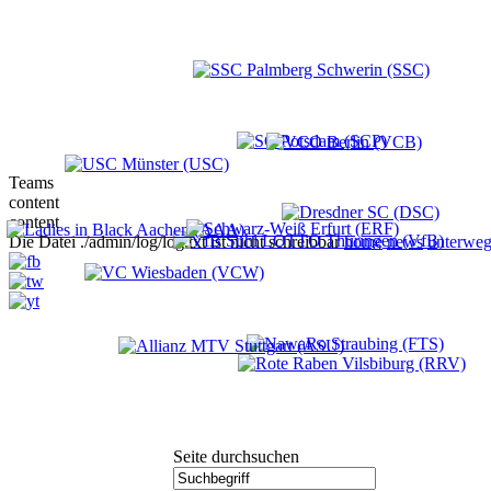
Teams
content
content
Die Datei ./admin/log/log.txt ist nicht schreibbar
home
news
unterweg
Seite durchsuchen