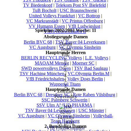
TV Biedenkopf
|
Telekom Post SV Bielefeld
|
TuB Bocholt
|
USC Braunschweig
|
United Volleys Frankfurt
|
VC Bottrop
|
VC Markranstädt
|
VC Printus Offenburg
|
VV Humann Essen
|
VfB Ludwigslust
|
Spielplan 2002/2003 Woche: 11
VfB.Friedrichshafen II
Abstiegsrunde Damen
Art
Berlin BVC 68
|
TSV Bayer 04 Leverkusen
|
Datum
VC Augsburg
|
VC Olympia Sinsheim
Team
Hauptrunde Herren
Erg.
BERLIN RECYCLING Volleys
|
L.E. Volleys
|
1.
MAOAM Mendig
|
Moerser SC
|
2.
SWD powervolleys Düren
|
TSV Bad Saulgau
|
3.
TSV Haching München
|
VC.Olympia Berlin.M
|
4.
VfB Friedrichshafen
|
Volley Dogs Berlin
|
5.
Wuppertal Titans
Σ
Hauptrunde Damen
Zeit/Zus.
Berlin BVC 68
|
Dresdner SC
|
Rote Raben Vilsbiburg
|
PowerIndex
SSC Palmberg Schwerin
|
SSV Ulm ALIUD PHARMA
|
TSV Bayer 04 Leverkusen
|
USC Münster
|
02/03
VC Augsburg
|
VC Olympia Sinsheim
|
Volleyball-
14.03.03
Team Hamburg
Fr, 18:00
2. Bundesliga Damen
VfB Friedrichshafen