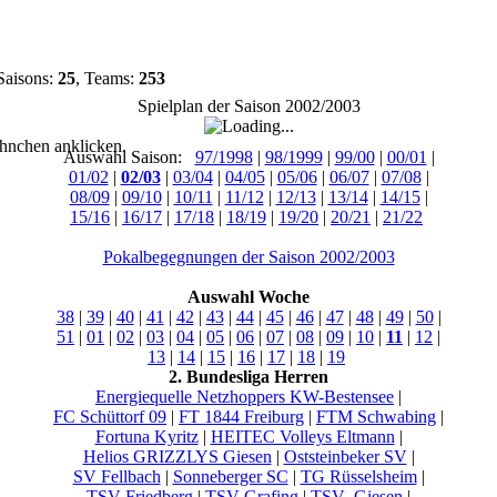
Saisons:
25
, Teams:
253
Spielplan der Saison 2002/2003
hnchen anklicken.
Auswahl Saison:
97/1998
|
98/1999
|
99/00
|
00/01
|
01/02
|
02/03
|
03/04
|
04/05
|
05/06
|
06/07
|
07/08
|
08/09
|
09/10
|
10/11
|
11/12
|
12/13
|
13/14
|
14/15
|
15/16
|
16/17
|
17/18
|
18/19
|
19/20
|
20/21
|
21/22
Pokalbegegnungen der Saison 2002/2003
Auswahl Woche
38
|
39
|
40
|
41
|
42
|
43
|
44
|
45
|
46
|
47
|
48
|
49
|
50
|
51
|
01
|
02
|
03
|
04
|
05
|
06
|
07
|
08
|
09
|
10
|
11
|
12
|
13
|
14
|
15
|
16
|
17
|
18
|
19
2. Bundesliga Herren
Energiequelle Netzhoppers KW-Bestensee
|
FC Schüttorf 09
|
FT 1844 Freiburg
|
FTM Schwabing
|
Fortuna Kyritz
|
HEITEC Volleys Eltmann
|
Helios GRIZZLYS Giesen
|
Oststeinbeker SV
|
SV Fellbach
|
Sonneberger SC
|
TG Rüsselsheim
|
TSV Friedberg
|
TSV Grafing
|
TSV_Giesen
|