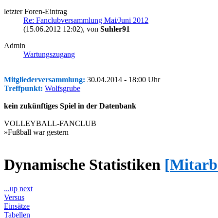
letzter Foren-Eintrag
Re: Fanclubversammlung Mai/Juni 2012
(15.06.2012 12:02)
, von
Suhler91
Admin
Wartungszugang
Mitgliederversammlung:
30.04.2014 - 18:00 Uhr
Treffpunkt:
Wolfsgrube
kein zukünftiges Spiel in der Datenbank
VOLLEYBALL-FANCLUB
»Fußball war gestern
Dynamische Statistiken
[
Mitarb
...up next
Versus
Einsätze
Tabellen