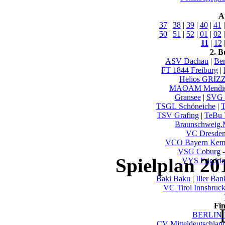
A
37
|
38
|
39
|
40
|
41
50
|
51
|
52
|
01
|
02
11
|
12
2. B
ASV Dachau
|
Ber
FT 1844 Freiburg
|
Helios GRIZ
MAOAM Mendi
Gransee
|
SVG 
TSGL Schöneiche
|
T
TSV Grafing
|
TeBu 
Braunschweig
VC Dresde
VCO Bayern Kem
VSG Coburg -
Spielplan 20
VYS Friedric
Baki Baku
|
Iller Ba
VC Tirol Innsbruc
Fi
BERLIN 
CV Mitteldeutschlan