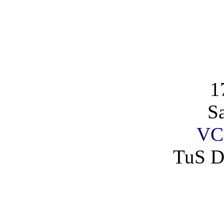
1
S
VC
TuS D