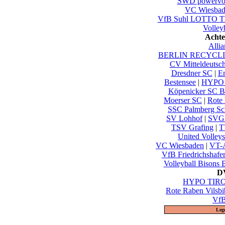
SWD powervol
VC Wiesbad
VfB Suhl LOTTO Th
Volley
Achte
Alli
BERLIN RECYCLIN
CV Mitteldeutsc
Dresdner SC
|
En
Bestensee
|
HYPO 
Köpenicker SC Be
Moerser SC
|
Rote 
SSC Palmberg Sc
SV Lohhof
|
SVG 
TSV Grafing
|
T
United Volley
VC Wiesbaden
|
VT-A
VfB Friedrichshafe
Volleyball Bisons 
DV
HYPO TIROL
Rote Raben Vilsbi
VfB
Leg