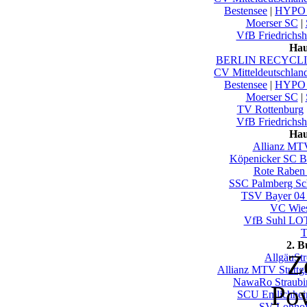
Bestensee
|
HYPO 
Moerser SC
|
VfB Friedrichsh
Hau
BERLIN RECYCLIN
CV Mitteldeutschlan
Bestensee
|
HYPO 
Moerser SC
|
TV Rottenburg
VfB Friedrichsh
Hau
Allianz MTV
Köpenicker SC Be
Rote Raben 
SSC Palmberg Sc
TSV Bayer 04
VC Wie
VfB Suhl LO
T
2. 
Z
AllgäuSt
Allianz MTV Stuttgar
NawaRo Straubi
Po
SCU Emlichhe
SV Lohho