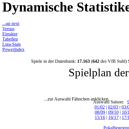
Dynamische Statisti
...up next
Versus
Einsätze
Tabellen
Liga-Stats
PowerIndex
Spiele in der Datenbank:
17.163
(
642
des VfB Suhl) 
Spielplan de
...zur Auswahl Fähnchen anklicken.
Auswahl Saison:
01/02
|
02/03
|
03/
08/09
|
09/10
|
10/
15/16
|
16/17
|
17/
Pokalbegegnu