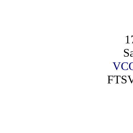
1
S
VCO
FTSV