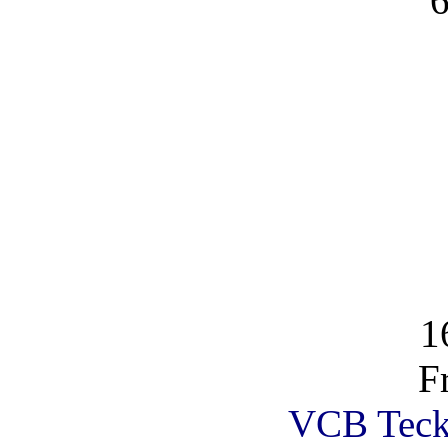
6
1
F
VCB Teck