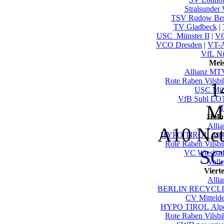
Stralsunder 
TSV Rudow Ber
TV Gladbeck
|
USC_Münster II
|
VC
VCO Dresden
|
VT-A
VfL Nü
Mei
Allianz MTV
Rote Raben Vilsbi
1
USC Mün
VfB Suhl LO
Mi
T
Halb
Alli
A10 Ne
HYPO TIROL Alpen
Rote Raben Vilsbi
SC
VC Wiesbad
Voll
Viert
Alli
BERLIN RECYCLIN
CV Mittelde
HYPO TIROL Alpen
Rote Raben Vilsbi