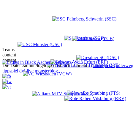
Teams
content
content
Die Datei ./admin/log/log.txt ist nicht schreibbar
home
news
unterweg
tippspiel
dvl-live
monsterblog