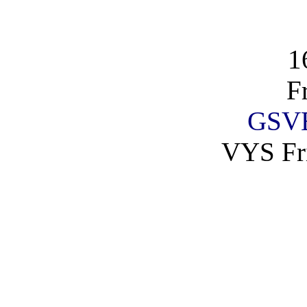
1
F
GSVE
VYS Fri