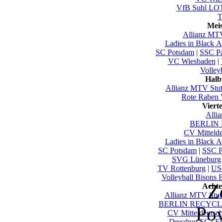
VfB Suhl LO
T
Mei
Allianz MTV
Ladies in Black 
SC Potsdam
|
SSC Pa
VC Wiesbaden
|
Volley
Halb
Allianz MTV Stut
Rote Raben 
Viert
Alli
BERLIN 
CV Mittelde
Ladies in Black 
SC Potsdam
|
SSC P
SVG Lüneburg
TV Rottenburg
|
US
Volleyball Bisons 
Z
Achte
Allianz MTV Stutt
BERLIN RECYCLI
Po
CV Mitteldeutsc
Dresdner SC
|
En