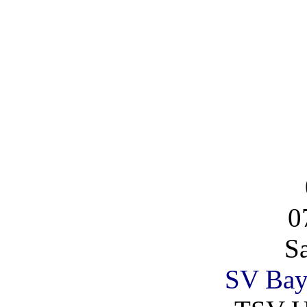
0
S
SV Bay