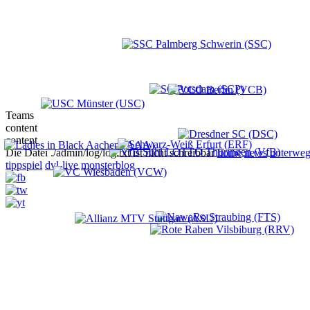
Teams
content
content
Die Datei ./admin/log/log.txt ist nicht schreibbar
home
news
unterweg
tippspiel
dvl-live
monsterblog