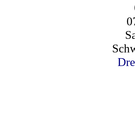
0
S
Schw
Dre