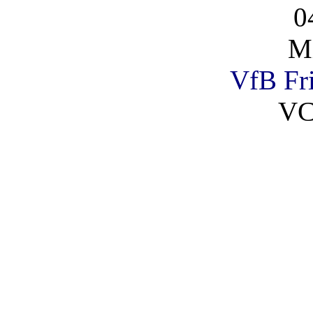
0
Mi
VfB Fri
VC