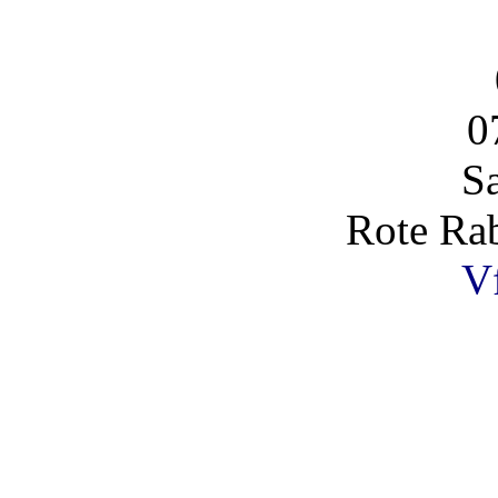
0
S
Rote Rab
V