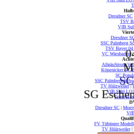
T
Halb
Dresdner SC
TSV Ba
VfB Su
Viert
Dresdner S
SSC Palmberg Sc
TSV Bayer 04
0
VC Wiesbaden
|
Achte
Mi
AllgäuStrom Vol
Köpenicker SC B
SC Pots
SC
SSC Palmberg Schw
TV Hülzweiler
|
SG Eschen
VfB Suhl LO
Team Ham
DV
Dresdner SC
|
Moer
VfB
Quali
FV Tübinger Modell
TV Hülzweiler
|