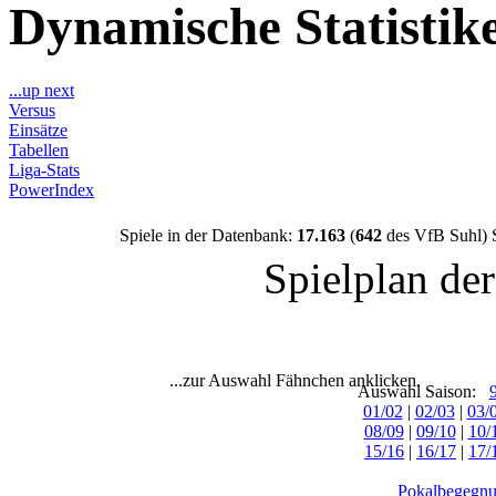
Dynamische Statisti
...up next
Versus
Einsätze
Tabellen
Liga-Stats
PowerIndex
Spiele in der Datenbank:
17.163
(
642
des VfB Suhl) 
Spielplan de
...zur Auswahl Fähnchen anklicken.
Auswahl Saison:
01/02
|
02/03
|
03/
08/09
|
09/10
|
10/
15/16
|
16/17
|
17/
Pokalbegegnu