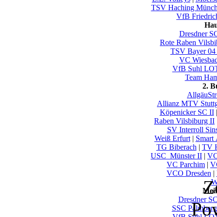
TSV Haching Münc
VfB Friedric
Hau
Dresdner S
Rote Raben Vilsbi
TSV Bayer 04
VC Wiesba
VfB Suhl LO
Team Ham
2. 
AllgäuSt
Allianz MTV Stuttg
Köpenicker SC II
Raben Vilsbiburg II
SV Interroll Si
Weiß Erfurt
|
Smart A
TG Biberach
|
TV H
USC_Münster II
|
VC
VC Parchim
|
V
VCO Dresden
|
Z
W
Mei
Dresdner S
Po
SSC Palmberg
VfB Suhl LO