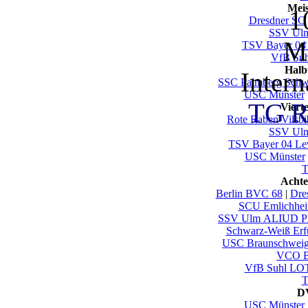
Mei
1
Dresdner SC
SSV U
Mi
TSV Bayer 04
VfB Su
Halb
Intern
SSC Palmberg Schw
USC Münster
TG R
Viert
Rote Raben Vilsbi
SSV U
TSV Bayer 04 Le
USC Münster
T
Achte
Berlin BVC 68
|
Dre
SCU Emlichhe
SSV Ulm ALIUD
Schwarz-Weiß Erf
USC Braunschwei
VCO B
VfB Suhl LO
T
DV
USC Münster