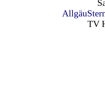
S
AllgäuSter
TV H