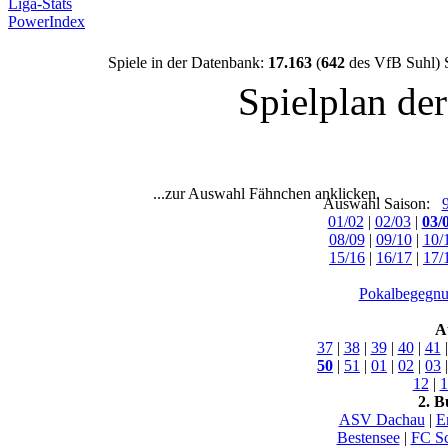
Liga-Stats
PowerIndex
Spiele in der Datenbank:
17.163
(
642
des VfB Suhl) 
Spielplan de
...zur Auswahl Fähnchen anklicken.
Auswahl Saison:
01/02
|
02/03
|
03/
08/09
|
09/10
|
10/
15/16
|
16/17
|
17/
Pokalbegegnu
A
37
|
38
|
39
|
40
|
41
50
|
51
|
01
|
02
|
03
12
|
1
2. B
ASV Dachau
|
E
Bestensee
|
FC Sc