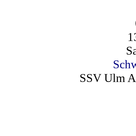
1
S
Schw
SSV Ulm 