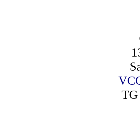
1
S
VCO
TG 