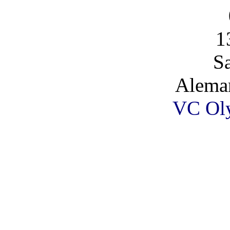
1
S
Alema
VC Oly