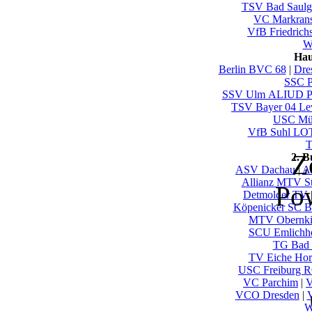
TSV Bad Saulg
VC Markrans
VfB Friedrich
Wu
Hau
Berlin BVC 68
|
Dre
SSC P
SSV Ulm ALIUD
TSV Bayer 04 Le
USC Mün
VfB Suhl LO
T
Z
2. 
ASV Dachau
|
Al
Allianz MTV St
Po
Detmolder TV
Köpenicker SC Be
MTV Obernki
SCU Emlichh
TG Bad 
TV Eiche Ho
USC Freiburg
VC Parchim
|
V
VCO Dresden
|
W