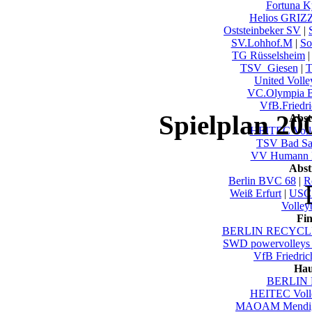
Fortuna Ky
Helios GRIZ
Oststeinbeker SV
|
SV.Lohhof.M
|
So
TG Rüsselsheim
TSV_Giesen
|
T
United Volle
VC.Olympia B
VfB.Friedri
Spielplan 20
Abst
HEITEC Voll
TSV Bad Sa
VV Humann 
Abst
Berlin BVC 68
|
R
Weiß Erfurt
|
USC 
Volley
Fi
BERLIN RECYCLI
SWD powervolleys
VfB Friedric
Hau
BERLIN 
HEITEC Voll
MAOAM Mendi