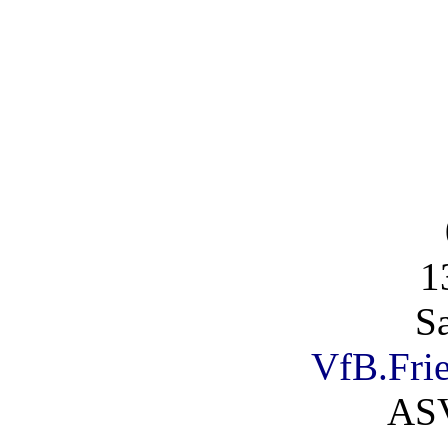
1
S
VfB.Frie
AS