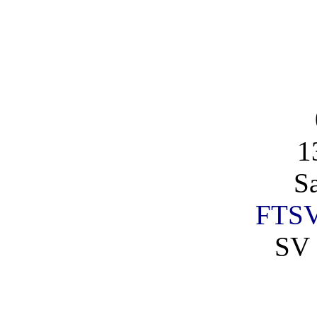
1
S
FTSV
SV 