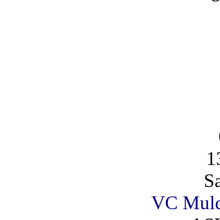
1
S
VC Muld