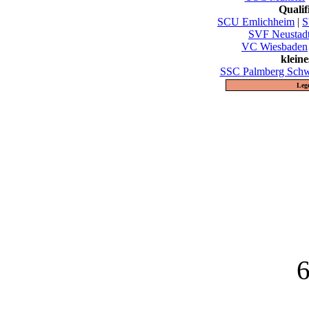
Quali
SCU Emlichheim
|
S
SVF Neustad
VC Wiesbaden
klein
SSC Palmberg Schw
Leg
6