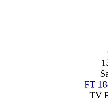
1
S
FT 18
TV R