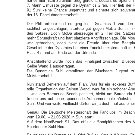
hat es hier nicht zu einem Sieg gereicht, sodass es Spiel um
7. Mann 1 musste gegen die Dynamics 2 ran. Hier ließ der 
91 Suhl keine Chance ungenutzt und sicherte sich souverä
der 13. Fanclubmeisterschaft.
Der Pfiff ertönte und es ging los. Dynamics 1 von den
sichtlich angeschlagen, startete gut gegen MoBa Berlin in d
des Satzes. Doch MoBa überzeugte im 2. Teil des Satzes 
mehr Sprungkraft und hart platzierte Angriffsschläge. Die Mo
war gebrochen, doch nicht die Freude über eine Bestplat
Geschichte der Dynamics bei einer Fanclubmeisterschaft im B
Platz 4 stand am Ende auf der Urkunde.
Anschließend wurde noch das Finalspiel zwischen Bluebe
Gelbe Wand 1 ausgetragen.
Die Dynamics Suhl gratulieren der Bluebears Jugend 
Meisterschaft!
Nun stand Denieren auf dem Plan. Was für ein leckeres Buffe
tolle Organisation der Gelben Wand, was für ein schöner Ab
– was am Barracuda Beach passiert, bleibt am Barracuda 
freuen uns auf neue spannende Aufnahmerituale nächstes 
Suhl. Und wer weiß, vielleicht dürfen wir ja doch mal aus eine
Genau! Die Deutsche Meisterschaft der Fanclubs im Beachvo
vom 19.06. – 21.06.2020 in Suhl statt!
Auf dem NordBeach 91. Das offizielle Sandplätzchen des 
Sportcenter Suhl Nord.