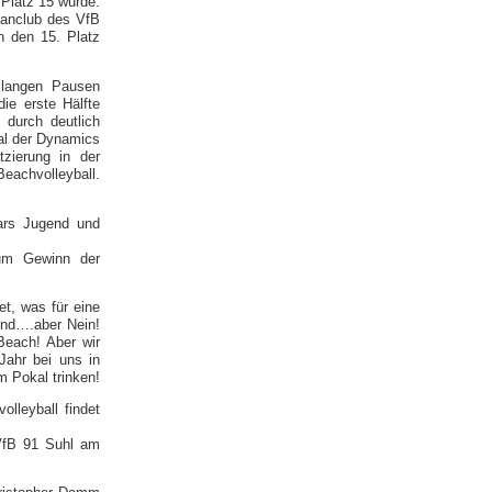
 Platz 15 wurde.
Fanclub des VfB
n den 15. Platz
 langen Pausen
ie erste Hälfte
durch deutlich
ral der Dynamics
zierung in der
eachvolleyball.
ars Jugend und
zum Gewinn der
t, was für eine
end….aber Nein!
Beach! Aber wir
Jahr bei uns in
m Pokal trinken!
lleyball findet
VfB 91 Suhl am