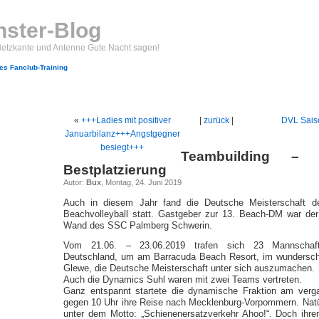
ster-Blog
Netzkante und Antenne Gute Nacht sagen!
s Fanclub-Training
«
+++Ladies mit positiver
|
zurück
|
DVL Sais
Januarbilanz+++Angstgegner
besiegt+++
Teambuilding –
Bestplatzierung
Autor:
Bux
, Montag, 24. Juni 2019
Auch in diesem Jahr fand die Deutsche Meisterschaft d
Beachvolleyball statt. Gastgeber zur 13. Beach-DM war de
Wand des SSC Palmberg Schwerin.
Vom 21.06. – 23.06.2019 trafen sich 23 Mannscha
Deutschland, um am Barracuda Beach Resort, im wundersch
Glewe, die Deutsche Meisterschaft unter sich auszumachen.
Auch die Dynamics Suhl waren mit zwei Teams vertreten.
Ganz entspannt startete die dynamische Fraktion am verg
gegen 10 Uhr ihre Reise nach Mecklenburg-Vorpommern. Natü
unter dem Motto: „Schienenersatzverkehr Ahoo!“. Doch ihre