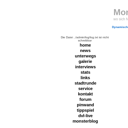
Mon
wo sich 
Dynamische
Die Datei ../admin/log/log.txt ist nicht
schreibbar
home
news
unterwegs
galerie
interviews
stats
links
stadtrunde
service
kontakt
forum
pinwand
tippspiel
dvl-live
monsterblog