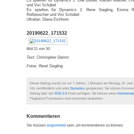
Es spielten für Dynamics 1: Olaf Bußler, Karolin Walther, C
und Vivi Schübel
Es spielten für Dynamics 2: Rene Siegling, Emma Ri
Roßteuscher und Vivi Schübel
Ultrafan: Diana Eichhorn
20190622_171532
Bild 21 von 30
Text: Christopher Damm
Fotos: René Siegling
Dieser Beitrag wurde vor vor 7 Jahren, 1 Monaten am Montag, 24. Juni
Uhr veröffentlicht und unter
Dynamics
gespeichert. Sie können Kommen
Eintrag über den
RSS-2.0
-Feed verfolgen. Sie können einen
Kommentar 
Pingbacks/Trackbacks sind momentan deaktiviert.
Kommentieren
Sie müssen
angemeldet
sein, um kommentieren zu können.