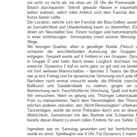
sie nicht so recht als sie etwa um 16 Uhr die Promenade
Beach durchquerten. Stilvoll gebaute Häuser in traumhaf
ließen erahnen, welch toller Anblick sich dem Fanclub des
Kürze bieten sollte.
Die Location, welche sich der Fanclub der Blau-Gelben auser
an Gemütlichkeit und Urlaubsfeeling kaum zu übertreffen. E
direkt am Neustädter See. Einem lustigen und hartumkämp
in einer erstklassigen Atmosphäre stand unserer Meinung
Wege.
Wir bezogen Quartier, aßen in geselliger Runde „Fleisch
schauten der anschließenden Auslosung der Gruppen e
entgegen. Gespielt wurde auf 4 Feldern in vier Gruppen. Dyn
in Gruppe D und hatte durch etwas Losglück durchaus m
erwischt. Dynamics 2 traf es nicht ganz so gut und sie land
mit fünf weiteren Mannschaften – darunter 3 Teams der Blu
war ja erst Freitag und für dynamische Stimmung noch jede M
Nachdem noch einmal versucht wurde, die Affinität zwisc
Ballkunst und Sandakrobatik zu stärken, gingen wir u
Bestimmung nach. Feuchtfröhliche Stimmung, Spaß und Auf
Wir versuchten, Nein! es gelang uns, Thüringer Lebensqual
Pom zu transportieren. Nach dem Rennsteiglied, den Thüri
etlichen anderen stilvollen, den „Nicht-Rennsteiglern“ unbeka
Tanzeinlagen, wurde die erste Polonaise durch uns an di
Wirklichkeit. Gemeinsam mit den Berliner und Schweriner
bereits dieser Abend zu einem tollen Erlebnis für uns Suhler.
Irgendwie war es Samstag geworden und bei herrlichste
wurde es ernst. Spielbeginn war 9 Uhr. Für Dynamics 1 trate