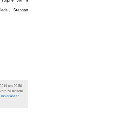
hristopher Damm
edel, Stephan
 2019 um 20:56
tare zu diesem
hinterlassen
,