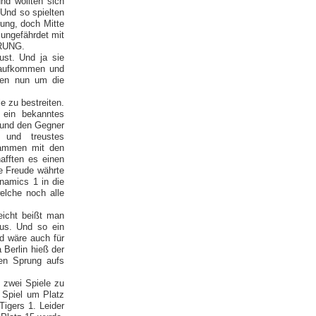
nd wollten sich
Und so spielten
ung, doch Mitte
ungefährdet mit
ERUNG.
st. Und ja sie
l aufkommen und
ten nun um die
e zu bestreiten.
 ein bekanntes
 und den Gegner
 und treustes
sammen mit den
fften es einen
e Freude währte
namics 1 in die
elche noch alle
eicht beißt man
us. Und so ein
d wäre auch für
 Berlin hieß der
en Sprung aufs
 zwei Spiele zu
 Spiel um Platz
Tigers 1. Leider