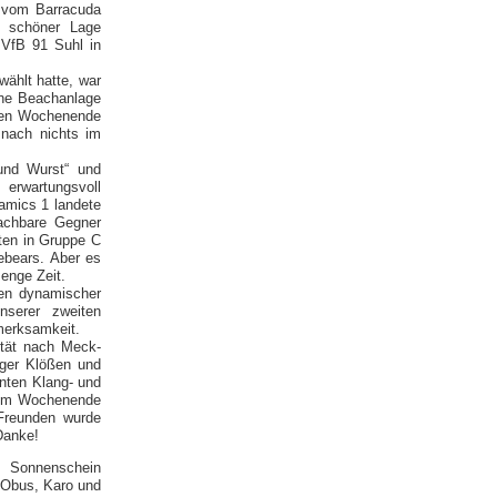
 vom Barracuda
t schöner Lage
 VfB 91 Suhl in
wählt hatte, war
ine Beachanlage
ften Wochenende
 nach nichts im
 und Wurst“ und
rwartungsvoll
amics 1 landete
achbare Gegner
eten in Gruppe C
ebears. Aber es
enge Zeit.
hen dynamischer
nserer zweiten
merksamkeit.
ität nach Meck-
nger Klößen und
nnten Klang- und
esem Wochenende
 Freunden wurde
 Danke!
m Sonnenschein
n Obus, Karo und