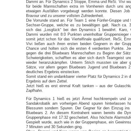
Dammi an. Für Dynamics 2 Stoppe, Emma und ReSi. Vivi wur
für beide Mannschaften extra im Vornherein durch uns an
etwaigen Ausfällen vorgebeugt werden konnte. Diesen Job e
Bravour und zu unserer vollsten Zufriedenheit.
Die Vorrunde stand an. Für Team 1 eine Fünfer-Gruppe und 
Sechser-Gruppe, welche es zu bewältigen galt. Nach ca. 
sich das „Losglück“ bei den Dynamics 1 bewährt. Karo, 
Dammi wurden mit 8:0 Punkten uneinholbar Gruppensieger 
somit jetzt schon für das Viertelfinale qualifiziert. ReSi, 
Vivi ließen auch ihren ersten beiden Gegnern in der Gru
Chance und holten sich die ersten 4 verdienten Punkte. Je
gegen die drei Bluebears Mannschaften zu Beginn der Sät
Schwierigkeiten, schafften es aber sich durch Teamgeist und
wieder heranzukämpfen. Unterm Strich mussten sie aber 
Sätze, vor allem gegen Bluebears Jugend und Bluebears 2
deutliches Ergebnis einstecken.
Somit stand ein undankbarer vierter Platz für Dynamics 2 in 
Ergebnis auf dem Zettel.
Jetzt hieß es erst einmal Kraft tanken – aus der Gulasc
Zapfhahn.
Für Dynamics 1 hieß es jetzt Ärmel hochkrempeln und ze
Sandakrobatik am vorherigen Abend spuren hinterlassen h
Blessuren sondern Spuren. Der Gegner für den Einzug ins 
Bluebears 2. An diesem Kontrahent waren bereits die Dyn
Gruppenphase mit 17:32 gescheitert. Also höchste Alarmstuf
Gespielt wurde, auch wie in der Gruppenphase, ein Gewinnsa
7 Minuten und 30 Sekunden ging.