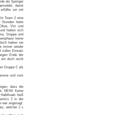
de als Springer
gemeldet, damit
rfüllte sie mit
für Team 2 eine
3 Stunden hatte
Obus, Vivi und
und hatten sich
Emma, Stoppe und
ppenphase keine
doch hatten sie
ze immer wieder
 vollen Einsatz
gegen Ende der
 ein doch recht
der Gruppe C als
hkanone und vom
igen, dass die
at. NEIN! Keine
Halbfinale hieß
amics 2 in der
e war angesagt.
tz, welcher 2 x