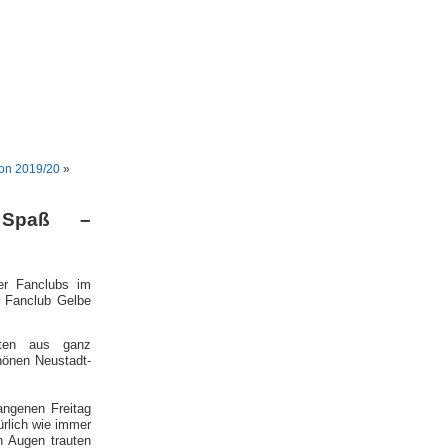
on 2019/20
»
 Spaß –
er Fanclubs im
r Fanclub Gelbe
ften aus ganz
önen Neustadt-
angenen Freitag
rlich wie immer
n Augen trauten