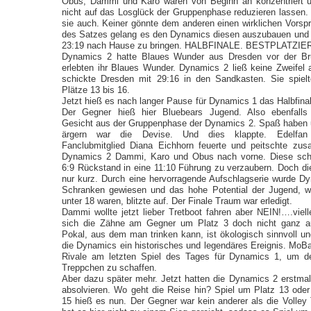
Obus, Dammi und Karo waren von Beginn an konzentriert u
nicht auf das Losglück der Gruppenphase reduzieren lassen. 
sie auch. Keiner gönnte dem anderen einen wirklichen Vorspr
des Satzes gelang es den Dynamics diesen auszubauen und 
23:19 nach Hause zu bringen. HALBFINALE. BESTPLATZI
Dynamics 2 hatte Blaues Wunder aus Dresden vor der Bru
erlebten ihr Blaues Wunder. Dynamics 2 ließ keine Zweife
schickte Dresden mit 29:16 in den Sandkasten. Sie spiel
Plätze 13 bis 16.
Jetzt hieß es nach langer Pause für Dynamics 1 das Halbfinal
Der Gegner hieß hier Bluebears Jugend. Also ebenfalls
Gesicht aus der Gruppenphase der Dynamics 2. Spaß haben
ärgern war die Devise. Und dies klappte. Edelfan
Fanclubmitglied Diana Eichhorn feuerte und peitschte zu
Dynamics 2 Dammi, Karo und Obus nach vorne. Diese scha
6:9 Rückstand in eine 11:10 Führung zu verzaubern. Doch di
nur kurz. Durch eine hervorragende Aufschlagserie wurde Dy
Schranken gewiesen und das hohe Potential der Jugend, w
unter 18 waren, blitzte auf. Der Finale Traum war erledigt.
Dammi wollte jetzt lieber Tretboot fahren aber NEIN!….viell
sich die Zähne am Gegner um Platz 3 doch nicht ganz a
Pokal, aus dem man trinken kann, ist ökologisch sinnvoll un
die Dynamics ein historisches und legendäres Ereignis. MoBa
Rivale am letzten Spiel des Tages für Dynamics 1, um d
Treppchen zu schaffen.
Aber dazu später mehr. Jetzt hatten die Dynamics 2 erstmal
absolvieren. Wo geht die Reise hin? Spiel um Platz 13 oder
15 hieß es nun. Der Gegner war kein anderer als die Volley 