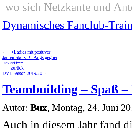
wo sich Netzkante und Ant
Dynamisches Fanclub-Trai
«
+++Ladies mit positiver
Januarbilanz+++Angstgegner
besiegt+++
|
zurück
|
DVL Saison 2019/20
»
Teambuilding – Spaß – 
Autor:
Bux
, Montag, 24. Juni 2
Auch in diesem Jahr fand di