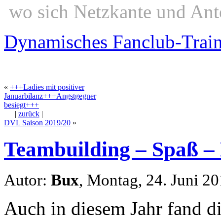
wo sich Netzkante und Ant
Dynamisches Fanclub-Trai
«
+++Ladies mit positiver
Januarbilanz+++Angstgegner
besiegt+++
|
zurück
|
DVL Saison 2019/20
»
Teambuilding – Spaß – 
Autor:
Bux
, Montag, 24. Juni 2
Auch in diesem Jahr fand di