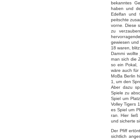
bekanntes Ge
haben und de
Edelfan und t
peitschte zus
vorne. Diese 
zu verzaube
hervorragend
gewiesen und 
18 waren, blit
Dammi wollte j
man sich die 
so ein Pokal,
wäre auch für 
MoBa Berlin h
1, um den Spr
Aber dazu spä
Spiele zu abso
Spiel um Plat
Volley Tigers 
es Spiel um P
ran. Hier lie
und sicherte s
Der Pfiff ert
sichtlich ang