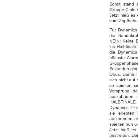
Somit stand e
Gruppe C als E
Jetzt hieß es
vom Zapfhahn
Für Dynamics 
die Sandakro
NEIN! Keine B
ins Halbfinal
die Dynamics
höchste Alarm
Gruppenphas
Sekunden ging
Obus, Dammi u
sich nicht au
so spielten s
Vorsprung, d
auszubauen u
HALBFINALE.
Dynamics 2 ha
sie erlebten
aufkommen und
spielten nun u
Jetzt hieß es
bestreiten. De