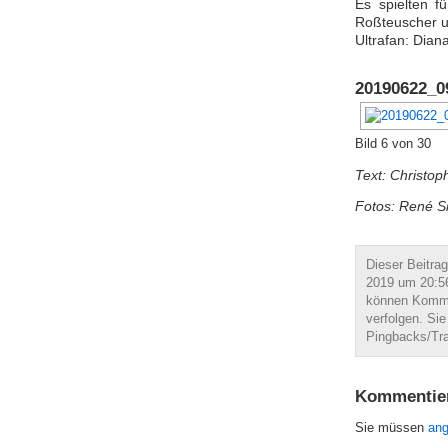
Es spielten f
Roßteuscher u
Ultrafan: Dian
20190622_0
Bild 6 von 30
Text: Christo
Fotos: René Si
Dieser Beitra
2019 um 20:56
können Komme
verfolgen. Si
Pingbacks/Tra
Kommentie
Sie müssen
an