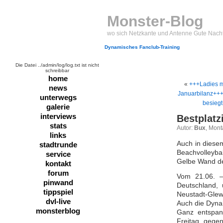
Monster-Blog
wo sich Netzkante und Antenne Gute Nach
Dynamisches Fanclub-Training
Die Datei ../admin/log/log.txt ist nicht
schreibbar
home
«
+++Ladies mi
news
Januarbilanz++
unterwegs
besieg
galerie
interviews
Bestplatz
stats
Autor:
Bux
, Mont
links
Auch in diese
stadtrunde
Beachvolleyba
service
Gelbe Wand d
kontakt
forum
Vom 21.06. –
pinwand
Deutschland,
tippspiel
Neustadt-Glew
dvl-live
Auch die Dyna
monsterblog
Ganz entspan
Freitag gege