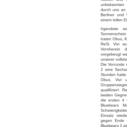
unbekannten 
durch uns an
Berliner und
einem tollen E
Irgendwie w
Sonnenschein 
traten Obus, 
ReSi. Vivi w
Vornherein 
vorgebeugt wer
unserer vollst
Die Vorrunde 
2 eine Sechse
Stunden hatte
Obus, Vivi 
Gruppensieger 
qualifiziert.
beiden Gegner
die ersten 4 
Bluebears M
Schwierigkeit
Einsatz wied
gegen Ende 
Bluebears 2 ei