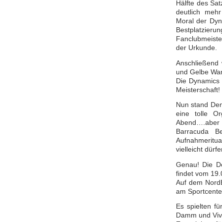
Hälfte des Sa
deutlich mehr
Moral der Dyn
Bestplatzie
Fanclubmeiste
der Urkunde.
Anschließend 
und Gelbe Wan
Die Dynamics 
Meisterschaft!
Nun stand Deni
eine tolle O
Abend….aber 
Barracuda B
Aufnahmeritu
vielleicht dürf
Genau! Die De
findet vom 19.
Auf dem NordB
am Sportcente
Es spielten fü
Damm und Viv