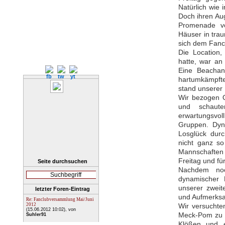
Natürlich wie
Doch ihren Aug
Promenade vo
Häuser in trau
sich dem Fancl
Die Location,
hatte, war an
Eine Beachan
hartumkämpft
stand unserer
Wir bezogen Q
und schaut
erwartungsvo
Gruppen. Dyn
Losglück dur
nicht ganz so
Mannschaften 
Freitag und f
Seite durchsuchen
Nachdem noc
dynamischer 
unserer zweit
letzter Foren-Eintrag
und Aufmerksa
Re: Fanclubversammlung Mai/Juni
2012
Wir versuchte
(15.06.2012 10:02)
, von
Meck-Pom zu t
Suhler91
Klößen und et