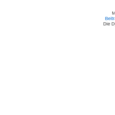
M
Beit
Die D