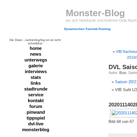
Monster-Blog
wo sich Netzkante und Antenne Gute Nach
Dynamisches Fanclub-Training
Die Datei ../admin/log/log.txt ist nicht
schreibbar
home
«
VfB Nachwu
news
2019/
unterwegs
galerie
DVL Sais
interviews
Autor:
Bux
, Sams
stats
Saison 20/2
links
stadtrunde
VfB Suhl L
service
kontakt
2020111402
forum
pinwand
tippspiel
Bild 44 von 67
dvl-live
monsterblog