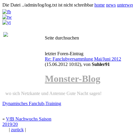
Die Datei ../admin/log/log.txt ist nicht schreibbar
home
news
unterwe
Seite durchsuchen
letzter Foren-Eintrag
Re: Fanclubversammlung Mai/Juni 2012
(15.06.2012 10:02)
, von
Suhler91
Monster-Blog
wo sich Netzkante und Antenne Gute Nacht sagen!
Dynamisches Fanclub-Training
«
VfB Nachwuchs Saison
2019/20
|
zurück
|