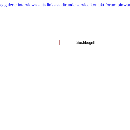
gs
galerie
interviews
stats
links
stadtrunde
service
kontakt
forum
pinwa