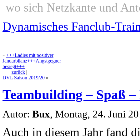
wo sich Netzkante und Ant
Dynamisches Fanclub-Trai
«
+++Ladies mit positiver
Januarbilanz+++Angstgegner
besiegt+++
|
zurück
|
DVL Saison 2019/20
»
Teambuilding – Spaß – 
Autor:
Bux
, Montag, 24. Juni 2
Auch in diesem Jahr fand di