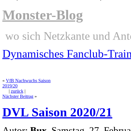
Monster-Blog
wo sich Netzkante und Ant
Dynamisches Fanclub-Trai
«
VfB Nachwuchs Saison
2019/20
|
zurück
|
Nächster Beitrag
»
DVL Saison 2020/21
Autor:
Bux
, Samstag, 27. Febru