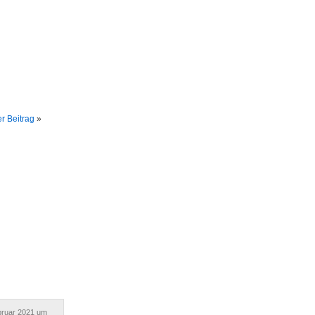
r Beitrag
»
bruar 2021 um