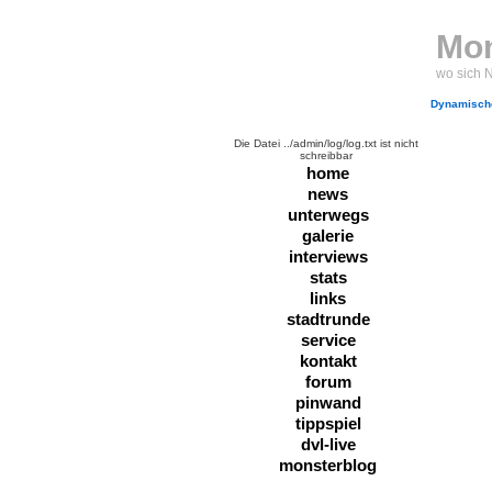
Mon
wo sich 
Dynamische
Die Datei ../admin/log/log.txt ist nicht
schreibbar
home
news
unterwegs
galerie
interviews
stats
links
stadtrunde
service
kontakt
forum
pinwand
tippspiel
dvl-live
monsterblog