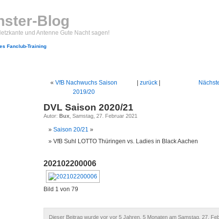
ster-Blog
Netzkante und Antenne Gute Nacht sagen!
s Fanclub-Training
«
VfB Nachwuchs Saison
|
zurück
|
Nächste
2019/20
DVL Saison 2020/21
Autor:
Bux
, Samstag, 27. Februar 2021
Saison 20/21
»
VfB Suhl LOTTO Thüringen vs. Ladies in Black Aachen
202102200006
Bild 1 von 79
Dieser Beitrag wurde vor vor 5 Jahren, 5 Monaten am Samstag, 27. Fe