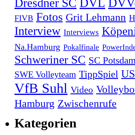
DVV-
Dresdner SC
DVL
Fotos
Grit Lehmann
H
FIVB
Interview
Köpen
Interviews
Na.Hamburg
Pokalfinale
PowerInd
Schweriner SC
SC Potsda
US
TippSpiel
SWE Volleyteam
VfB Suhl
Volleyb
Video
Hamburg
Zwischenrufe
Kategorien