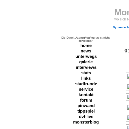
Mon
wo sich 
Dynamische
Die Datei ../admin/log/log.txt ist nicht
schreibbar
home
0
news
unterwegs
galerie
interviews
stats
links
stadtrunde
service
kontakt
forum
pinwand
tippspiel
dvl-live
monsterblog