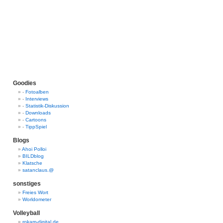
Goodies
-
Fotoalben
-
Interviews
-
Statistik-Diskussion
-
Downloads
-
Cartoons
-
TippSpiel
Blogs
Ahoi Polloi
BILDblog
Klatsche
satanclaus.@
sonstiges
Freies Wort
Worldometer
Volleyball
rokam-digital.de