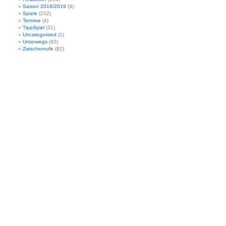
Saison 2018/2019
(3)
Spiele
(232)
Termine
(4)
TippSpiel
(21)
Uncategorized
(1)
Unterwegs
(92)
Zwischenrufe
(82)