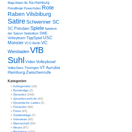
Na.Hamburg
Maja Adam Ilic
Rote
Pokalfinale
PowerIndex
Raben Vilsbiburg
Satire
Schweriner SC
Spiele
SC Potsdam
Spielerin
SWE
der Saison
Statistiken
USC
TippSpiel
Volleyteam
VC
Münster
VCO Berlin
VfB
Wiesbaden
Suhl
Volleybowl
Video
VT Aurubis
VolleyStars Thüringen
Hamburg
Zwischenrufe
Kategorien
Aufregendes
(19)
Bundesliga
(2)
Dynamics
(248)
dynamics-suhl.de
(40)
Dynamische Ladies
(2)
Fanaction
(68)
Fotos
(45)
Gastbeiträge
(7)
Interviews
(40)
Mannschaft
(56)
Neues
(97)
Redaktion
(104)