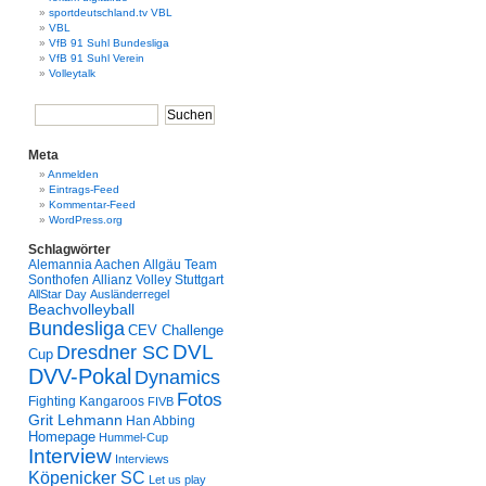
sportdeutschland.tv VBL
VBL
VfB 91 Suhl Bundesliga
VfB 91 Suhl Verein
Volleytalk
Meta
Anmelden
Eintrags-Feed
Kommentar-Feed
WordPress.org
Schlagwörter
Alemannia Aachen
Allgäu Team
Sonthofen
Allianz Volley Stuttgart
AllStar Day
Ausländerregel
Beachvolleyball
Bundesliga
CEV Challenge
Dresdner SC
DVL
Cup
DVV-Pokal
Dynamics
Fotos
Fighting Kangaroos
FIVB
Grit Lehmann
Han Abbing
Homepage
Hummel-Cup
Interview
Interviews
Köpenicker SC
Let us play